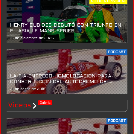
NOTICIA PRINCIPAL
HENRY CUBIDES DEBUTÓ CON TRIUNFO EN
EL ASIA LE MANS SERIES
15 de diciembre de 2025
PODCAST
LA-FIA-ENTREGO-HOMOLOGACION-PARA-
CONSTRUCCION-DEL-AUTODROMO-DE-
ANTIOQUIA
31 de enero de 2019
Galeria
Videos
PODCAST