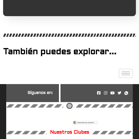
También puedes explorar...
S
í
g
u
e
n
o
s
e
n
:
Nuestros Clubes