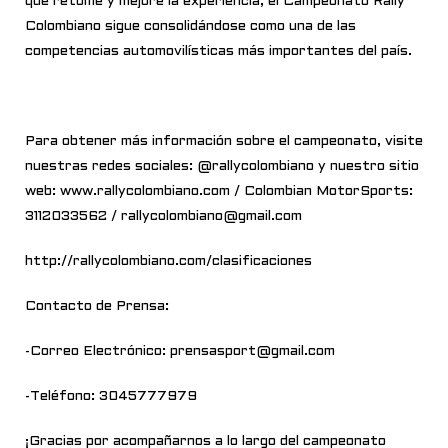
que retome y mejore la experiencia, el Campeonato Rally
Colombiano sigue consolidándose como una de las
competencias automovilísticas más importantes del país.
Para obtener más información sobre el campeonato, visite
nuestras redes sociales: @rallycolombiano y nuestro sitio
web: www.rallycolombiano.com / Colombian MotorSports:
3112033562 / rallycolombiano@gmail.com
http://rallycolombiano.com/clasificaciones
Contacto de Prensa:
-Correo Electrónico: prensasport@gmail.com
-Teléfono: 3045777979
¡Gracias por acompañarnos a lo largo del campeonato