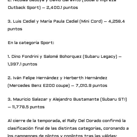
2. Nicolás Bedoya y David Garavito (Subaru Impreza
Outback Sport) – 2,400.1 puntos
3. Luis Cediel y María Paula Cediel (Mini Cord) – 4,258.4
puntos
En la categoría Sport:
1. Dino Fondrini y Salomé Bohorquez (Subaru Legacy) –
1,397.1 puntos
2. Iván Felipe Hernández y Herberth Hernández
(Mercedes Benz E200 coupe) – 7,010.9 puntos
3. Mauricio Salazar y Alejandro Bustamante (Subaru STI)
– 11,778.5 puntos
Al cierre de la temporada, el Rally Del Dorado confirmó la
clasificación final de las distintas categorías, coronando a
los campeones de pilotos y copilotos tras las válidas: