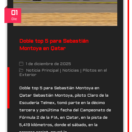
Ditch the 16-hour steep & brew perfect cold coffee in under a
minute.
01
Dic
Doble top 5 para Sebastián
Montoya en Qatar
1 de diciembre de 2025
Noticia Principal
Noticias
Pilotos en el
|
|
Exterior
Doble top 5 para Sebastián Montoya en
Qatar Sebastián Montoya, piloto Claro de la
Escudería Telmex, tomó parte en la décimo
tercera y penúltima fecha del Campeonato de
Fórmula 2 de la FIA, en Qatar, en la pista de
5,419 kilómetros, donde el sábado, en la