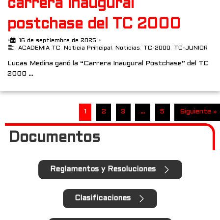
carrera inaugural
postchase del TC 2000
•
16 de septiembre de 2025
•
ACADEMIA TC
,
Noticia Principal
,
Noticias
,
TC-2000
,
TC-JUNIOR
Lucas Medina ganó la “Carrera Inaugural Postchase” del TC
2000 …
1
2
3
…
5
Siguiente »
Documentos
Reglamentos y Resoluciones
Clasificaciones