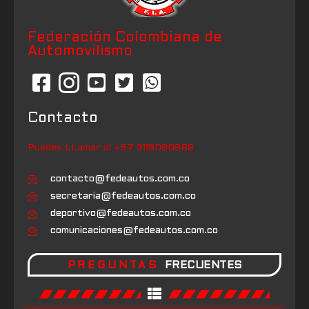
Federación Colombiana de
Automovilismo
Like on Twitter 2029942752486830247
283
X
2029942752486830247
Manduka
Contacto
Puedes LLamar al +57 3118080868
contacto@fedeautos.com.co
secretaria@fedeautos.com.co
deportivo@fedeautos.com.co
comunicaciones@fedeautos.com.co
PREGUNTAS
FRECUENTES