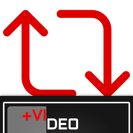
+VI
DEO
Retweet on Twitter
Keyring Network Retweeted