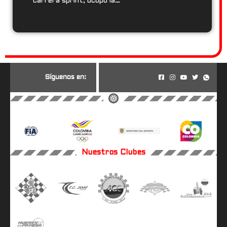
carrera sprint, ocupó la…
Reply on Twitter 2029942752486830247
S
í
g
u
e
n
o
s
e
n
:
Nuestros Clubes