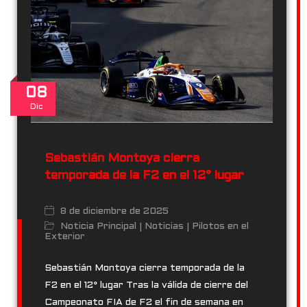
@keyringresearch
·
8 Mar
1/ You're going to hear a lot about RWAs in 2026. Tokenised
08
RWAs just crossed $26B on-chain, ($2 trillion still off-chain).
Dic
But capital efficiency is broken, and until that's fixed, the
market is stuck.
Sebastián Montoya cierra
temporada de la F2 en el 12° lugar
8 de diciembre de 2025
Noticia Principal
Noticias
Pilotos en el
|
|
Exterior
Sebastián Montoya cierra temporada de la
F2 en el 12° lugar Tras la válida de cierre del
Campeonato FIA de F2 el fin de semana en