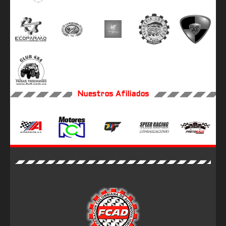
Retweet on Twitter 2029942752486830247
17
Nuestros Afiliados