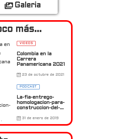
Galeria
co más...
VIDEOS
Colombia en la
Carrera
Panamericana 2021
23 de octubre de 2021
0
PODCAST
La-fia-entrego-
homologacion-para-
construccion-del-
autodromo-de-
antioquia
31 de enero de 2019