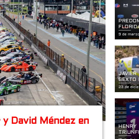
PREDOM
FLORID
GARZÓN
9 de marz
HISTÓR
DE LA 
PETER
JAVIER
SEXTO 
CATEGO
23 de dici
r y David Méndez en
HENRY 
TRIUNF
SERIES