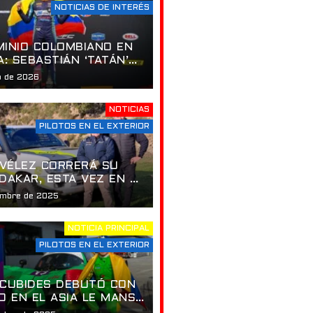
NOTICIAS DE INTERÉS
INIO COLOMBIANO EN
A: SEBASTIÁN ‘TATÁN’
 Y EL DOBLETE
o de 2026
ICO EN LA APERTURA
USF2000 EN ST.
NOTICIAS
SBURG
PILOTOS EN EL EXTERIOR
 VÉLEZ CORRERÁ SU
DAKAR, ESTA VEZ EN LA
RÍA DAKAR CLASSIC
embre de 2025
NOTICIA PRINCIPAL
PILOTOS EN EL EXTERIOR
CUBIDES DEBUTÓ CON
O EN EL ASIA LE MANS