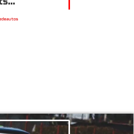
s...
edeautos