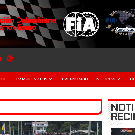
ción Colombiana
omovilismo
COL.
CAMPEONATOS
CALENDARIO
NOTICIAS
D
NOTI
RECI