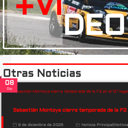
+VI
DEO
Otras Noticias
08
Dic
Sebastián Montoya cierra temporada de la F2 e
8 de diciembre de 2025
Noticia Principal
|
Notici