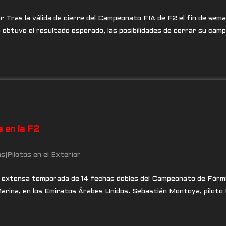
r Tras la válida de cierre del Campeonato FIA de F2 el fin de sema
 obtuvo el resultado esperado, las posibilidades de cerrar su cam
 en la F2
as
|
Pilotos en el Exterior
 extensa temporada de 14 fechas dobles del Campeonato de Fórmula
Marina, en los Emiratos Árabes Unidos. Sebastián Montoya, piloto 