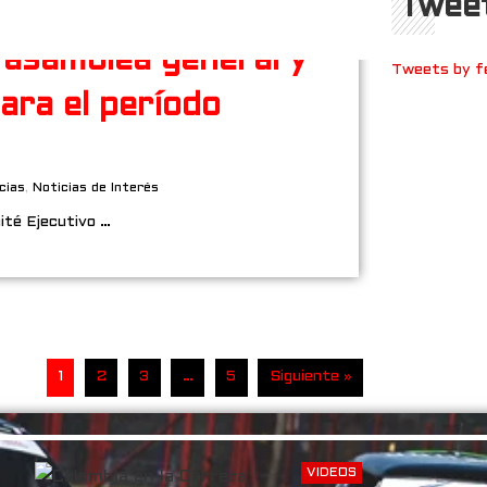
Tweet
 asamblea general y
Tweets by f
para el período
cias
,
Noticias de Interés
mité Ejecutivo …
1
2
3
…
5
Siguiente »
VIDEOS