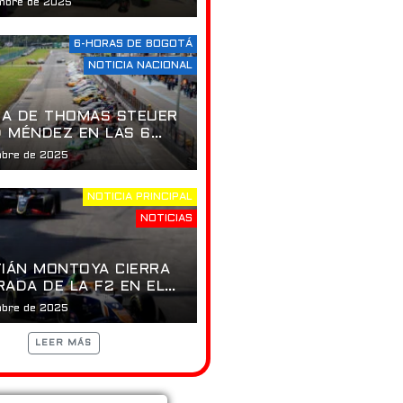
embre de 2025
6-HORAS DE BOGOTÁ
NOTICIA NACIONAL
IA DE THOMAS STEUER
D MÉNDEZ EN LAS 6
DE BOGOTÁ.
mbre de 2025
NOTICIA PRINCIPAL
NOTICIAS
IÁN MONTOYA CIERRA
ADA DE LA F2 EN EL
GAR
mbre de 2025
LEER MÁS