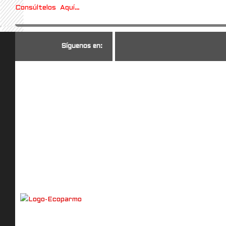
Consúltelos Aquí…
S
í
g
u
e
n
o
s
e
n
: