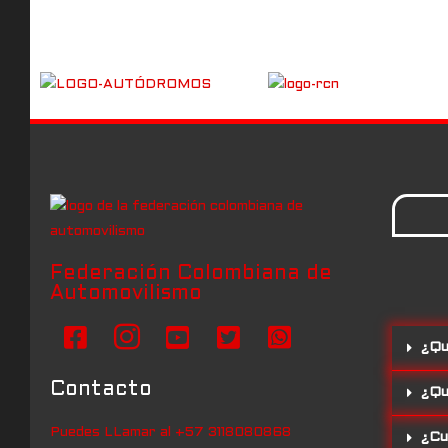
Federación Colombiana de
Automovilismo
¿Qu
Contacto
¿Qu
Puedes LLamar al +57 3118080868
¿Cua