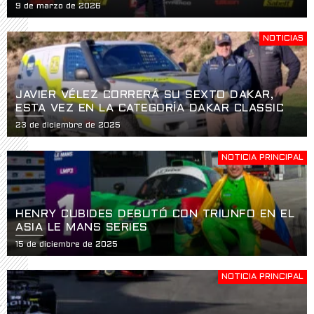
HISTÓRICO EN LA APERTURA DE LA USF2000
9 de marzo de 2026
EN ST. PETERSBURG
NOTICIAS
JAVIER VÉLEZ CORRERÁ SU SEXTO DAKAR,
ESTA VEZ EN LA CATEGORÍA DAKAR CLASSIC
23 de diciembre de 2025
NOTICIA PRINCIPAL
HENRY CUBIDES DEBUTÓ CON TRIUNFO EN EL
ASIA LE MANS SERIES
15 de diciembre de 2025
NOTICIA PRINCIPAL