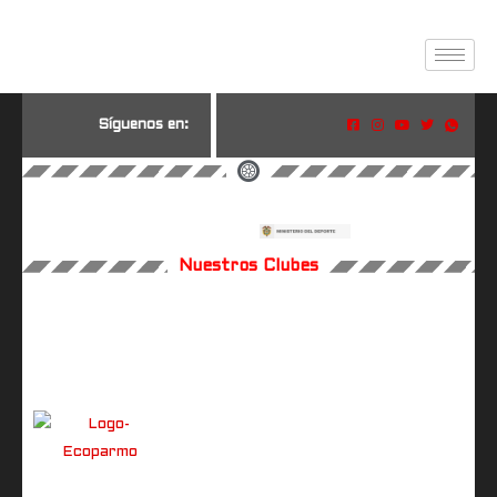
S
í
g
u
e
n
o
s
e
n
:
Nuestros Clubes