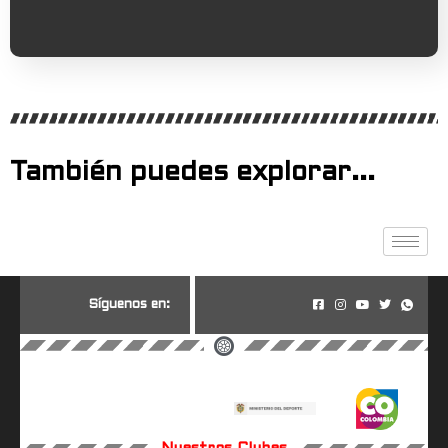
También puedes explorar...
S
í
g
u
e
n
o
s
e
n
: