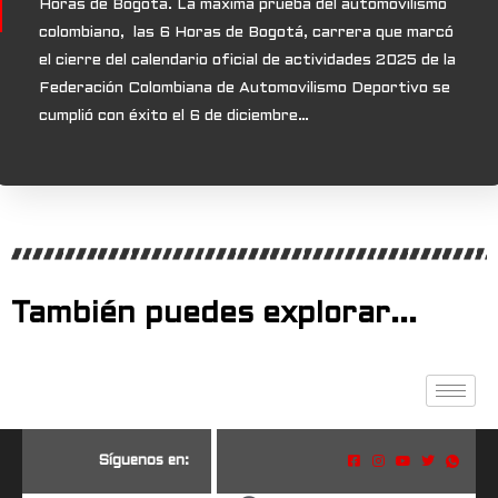
Horas de Bogotá. La máxima prueba del automovilismo
colombiano, las 6 Horas de Bogotá, carrera que marcó
el cierre del calendario oficial de actividades 2025 de la
Federación Colombiana de Automovilismo Deportivo se
cumplió con éxito el 6 de diciembre…
También puedes explorar...
S
í
g
u
e
n
o
s
e
n
: