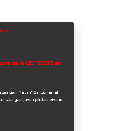
rtura de la USF2000 en
Sebastián 'Tatán' Garzón en el
rsburg, el joven piloto neivano