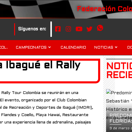
Federación Col
Síguenos en:
COL.
CAMPEONATOS
CALENDARIO
NOTICIAS
D
 Ibagué el Rally
NOTI
RECI
l Rally Tour Colombia se reunirán en una
El evento, organizado por el Club Colombian
l de Recreación y Deportes de Ibagué (IMDRI),
 de Flandes y Coello, Playa Hawai, Restaurante
PREDOMI
FLORIDA
 una experiencia llena de adrenalina, paisajes
GARZÓN 
9 de marzo 