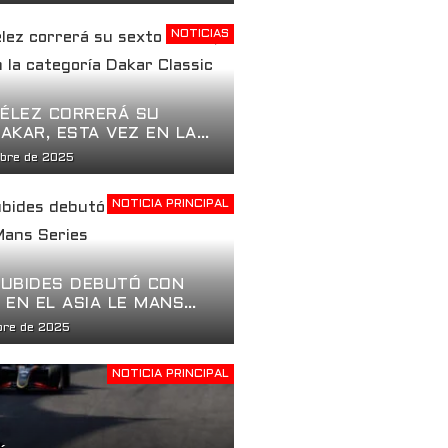
CO EN LA APERTURA DE
000 EN ST. PETERSBURG
NOTICIAS
VÉLEZ CORRERÁ SU
AKAR, ESTA VEZ EN LA
ÍA DAKAR CLASSIC
mbre de 2025
NOTICIA PRINCIPAL
UBIDES DEBUTÓ CON
 EN EL ASIA LE MANS
mbre de 2025
NOTICIA PRINCIPAL