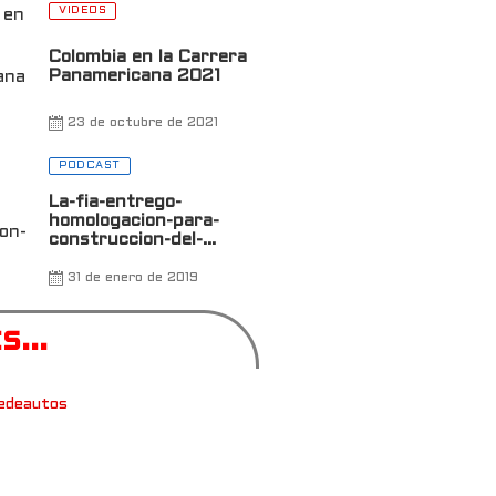
VIDEOS
Colombia en la Carrera
Panamericana 2021
23 de octubre de 2021
0
PODCAST
La-fia-entrego-
homologacion-para-
construccion-del-
autodromo-de-antioquia
31 de enero de 2019
...
edeautos