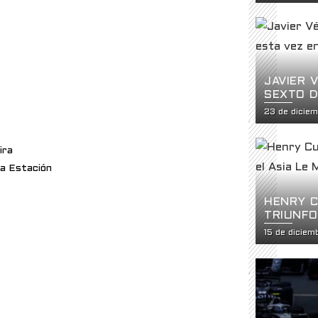
HISTÓRI
LA USF2
JAVIER 
SEXTO D
CATEGOR
23 de dicie
ira
La Estación
HENRY C
TRIUNFO
SERIES
15 de dicie