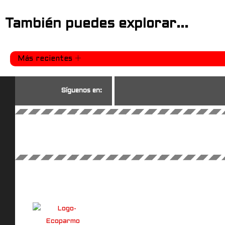
También puedes explorar...
Más recientes
S
í
g
u
e
n
o
s
e
n
: