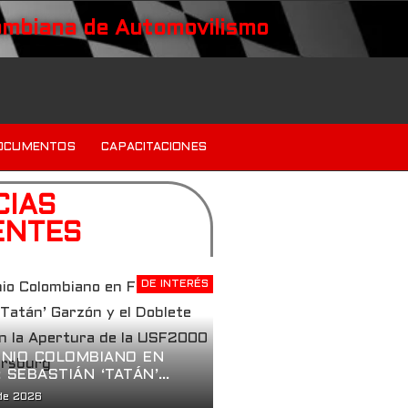
ombiana de Automovilismo
OCUMENTOS
CAPACITACIONES
CIAS
ENTES
DE INTERÉS
NIO COLOMBIANO EN
: SEBASTIÁN ‘TATÁN’
Y EL DOBLETE
de 2026