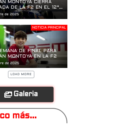
ÁN MONTOYA CIERRA
DA DE LA F2 EN EL 12°
bre de 2025
NOTICIA PRINCIPAL
SEMANA DE FINAL PARA
ÁN MONTOYA EN LA F2
bre de 2025
LOAD MORE
Galeria
co más...