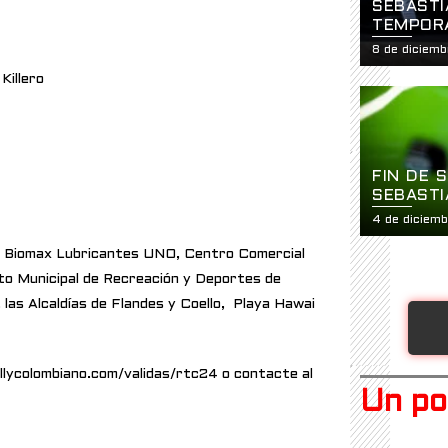
SEBASTI
TEMPORA
LUGAR
8 de diciem
Killero
FIN DE 
SEBASTI
4 de diciem
ch, Biomax Lubricantes UNO, Centro Comercial
to Municipal de Recreación y Deportes de
, las Alcaldías de Flandes y Coello, Playa Hawai
allycolombiano.com/validas/rtc24 o contacte al
Un po