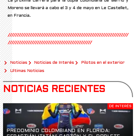
La próxima carrera para la dupla colombiana de Berrío y
Moreno se llevará a cabo el 3 y 4 de mayo en Le Castellet,
en Francia.
//////////////////////////////////////////////////////////////////
//////////////////////////////////////////////
Noticias
Noticias de Interés
Pilotos en el exterior
Ultimas Noticias
NOTICIAS RECIENTES
DE INTERÉS
PREDOMINIO COLOMBIANO EN FLORIDA: