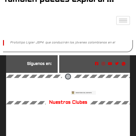
Prototipo Ligier JSP4 que conducirán los jóvenes colombianos en el
S
í
g
u
e
n
o
s
e
n
:
Nuestros Clubes