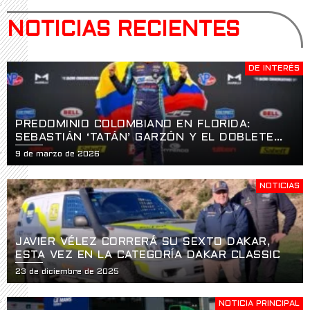
NOTICIAS RECIENTES
DE INTERÉS
PREDOMINIO COLOMBIANO EN FLORIDA:
SEBASTIÁN ‘TATÁN’ GARZÓN Y EL DOBLETE
HISTÓRICO EN LA APERTURA DE LA USF2000
9 de marzo de 2026
EN ST. PETERSBURG
NOTICIAS
JAVIER VÉLEZ CORRERÁ SU SEXTO DAKAR,
ESTA VEZ EN LA CATEGORÍA DAKAR CLASSIC
23 de diciembre de 2025
NOTICIA PRINCIPAL