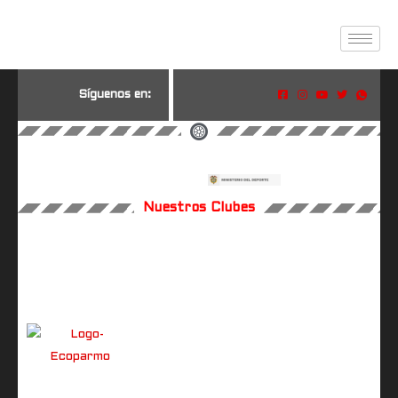
S
í
g
u
e
n
o
s
e
n
:
Nuestros Clubes