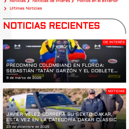
Noticias
Noticias de Interés
Pilotos en el exterior
Ultimas Noticias
NOTICIAS RECIENTES
DE INTERÉS
PREDOMINIO COLOMBIANO EN FLORIDA:
SEBASTIÁN ‘TATÁN’ GARZÓN Y EL DOBLETE
HISTÓRICO EN LA APERTURA DE LA USF2000
9 de marzo de 2026
EN ST. PETERSBURG
NOTICIAS
JAVIER VÉLEZ CORRERÁ SU SEXTO DAKAR,
ESTA VEZ EN LA CATEGORÍA DAKAR CLASSIC
23 de diciembre de 2025