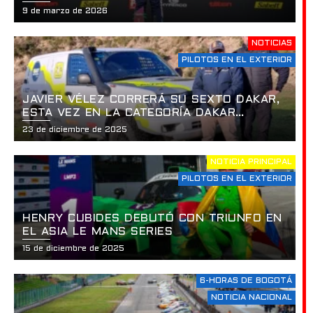
HISTÓRICO EN LA APERTURA DE LA
9 de marzo de 2026
USF2000 EN ST. PETERSBURG
NOTICIAS
PILOTOS EN EL EXTERIOR
JAVIER VÉLEZ CORRERÁ SU SEXTO DAKAR,
ESTA VEZ EN LA CATEGORÍA DAKAR
CLASSIC
23 de diciembre de 2025
NOTICIA PRINCIPAL
PILOTOS EN EL EXTERIOR
HENRY CUBIDES DEBUTÓ CON TRIUNFO EN
EL ASIA LE MANS SERIES
15 de diciembre de 2025
6-HORAS DE BOGOTÁ
NOTICIA NACIONAL