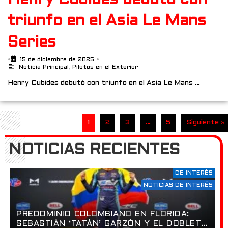
triunfo en el Asia Le Mans
Series
•
15 de diciembre de 2025
•
Noticia Principal
,
Pilotos en el Exterior
Henry Cubides debutó con triunfo en el Asia Le Mans …
1
2
3
…
5
Siguiente »
NOTICIAS RECIENTES
DE INTERÉS
NOTICIAS DE INTERÉS
PREDOMINIO COLOMBIANO EN FLORIDA:
SEBASTIÁN ‘TATÁN’ GARZÓN Y EL DOBLETE