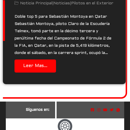
Noticia Principal
|
Noticias
|
Pilotos en el Exterior
Doble top 5 para Sebastián Montoya en Qatar
Sebastián Montoya, piloto Claro de la Escudería
Telmex, tomó parte en la décimo tercera y
penúltima fecha del Campeonato de Fórmula 2 de
la FIA, en Qatar, en la pista de 5,419 kilómetros,
donde el sábado, en la carrera sprint, ocupó la…
Leer Mas...
S
í
g
u
e
n
o
s
e
n
: