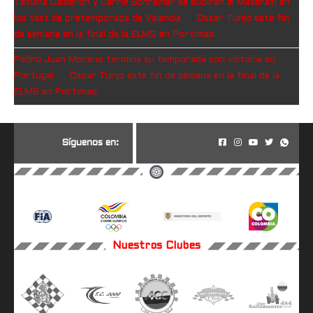
Tatiana Calderón y Carrie Schreiner se subirán al Maserati en
los test de pretemporada de Valencia
en
Oscar Tunjo este fin
de semana en la final de la ELMS en Portimao
Pedro Juan Moreno termina su temporada con victoria en
Portugal
en
Oscar Tunjo este fin de semana en la final de la
ELMS en Portimao
S
í
g
u
e
n
o
s
e
n
:
Nuestros Clubes