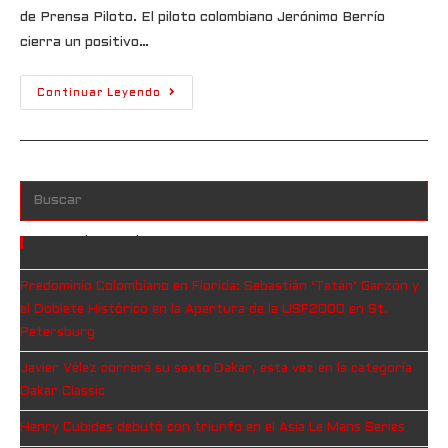
de Prensa Piloto. El piloto colombiano Jerónimo Berrío
cierra un positivo…
Continuar Leyendo
Entradas Recientes
Predominio Colombiano en Florida: Sebastián ‘Tatán’ Garzón y
el Doblete Histórico en la Apertura de la USF2000 en St.
Petersburg
Javier Vélez correrá su sexto Dakar, esta vez en la categoría
Dakar Classic
Henry Cubides debutó con triunfo en el Asia Le Mans Series