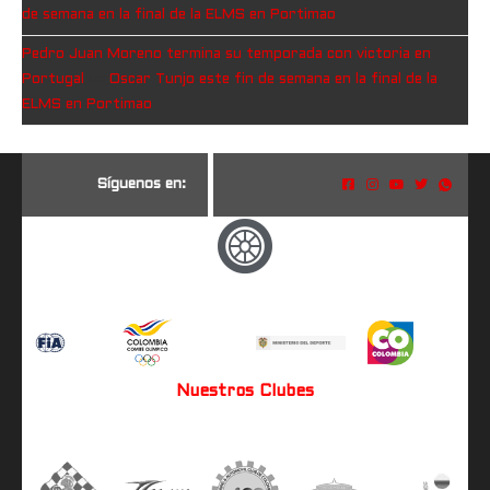
de semana en la final de la ELMS en Portimao
Pedro Juan Moreno termina su temporada con victoria en
Portugal
en
Oscar Tunjo este fin de semana en la final de la
ELMS en Portimao
S
í
g
u
e
n
o
s
e
n
:
Nuestros Clubes