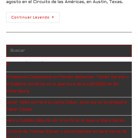
agosto en el Circuito de las Américas, en Austin, Texas.
Continuar Leyendo
Entradas Recientes
Predominio Colombiano en Florida: Sebastián ‘Tatán’ Garzón y
el Doblete Histórico en la Apertura de la USF2000 en St.
Petersburg
Javier Vélez correrá su sexto Dakar, esta vez en la categoría
Dakar Classic
Henry Cubides debutó con triunfo en el Asia Le Mans Series
Victoria de Thomas Steuer y David Méndez en las 6 Horas de