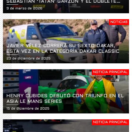
SEBASTIÁN ‘TATÁN’ GARZÓN Y EL DOBLETE
HISTÓRICO EN LA APERTURA DE LA USF2000
9 de marzo de 2026
EN ST. PETERSBURG
NOTICIAS
JAVIER VÉLEZ CORRERÁ SU SEXTO DAKAR,
ESTA VEZ EN LA CATEGORÍA DAKAR CLASSIC
23 de diciembre de 2025
NOTICIA PRINCIPAL
HENRY CUBIDES DEBUTÓ CON TRIUNFO EN EL
ASIA LE MANS SERIES
15 de diciembre de 2025
NOTICIA PRINCIPAL