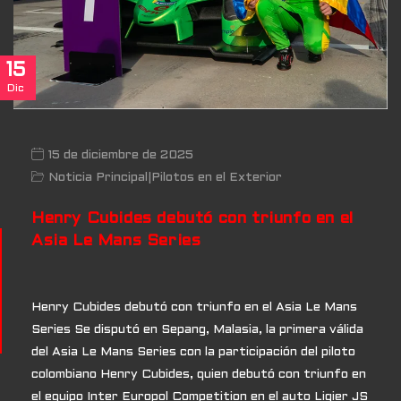
15
Dic
15 de diciembre de 2025
Noticia Principal
|
Pilotos en el Exterior
Henry Cubides debutó con triunfo en el
Asia Le Mans Series
Henry Cubides debutó con triunfo en el Asia Le Mans
Series Se disputó en Sepang, Malasia, la primera válida
del Asia Le Mans Series con la participación del piloto
colombiano Henry Cubides, quien debutó con triunfo en
el equipo Inter Europol Competition en el auto Ligier JS