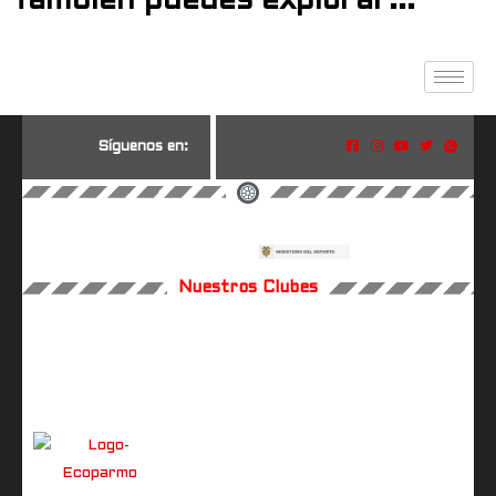
También puedes explorar...
S
í
g
u
e
n
o
s
e
n
:
Nuestros Clubes