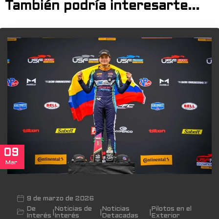
También podría interesarte...
09
Mar
9 de marzo de 2026
De
Noticias de
Noticias
Pilotos en el
|
|
|
Interés
Interés
Detacadas
Exterior