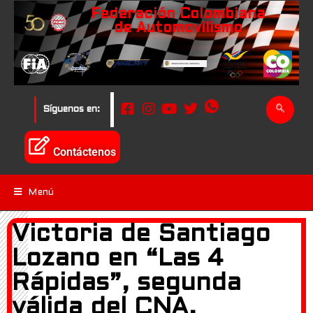
Federación Colombiana
de Automovilismo
Síguenos en:
Contáctenos
Menú
Victoria de Santiago
Lozano en “Las 4
Rápidas”, segunda
válida del CNA.