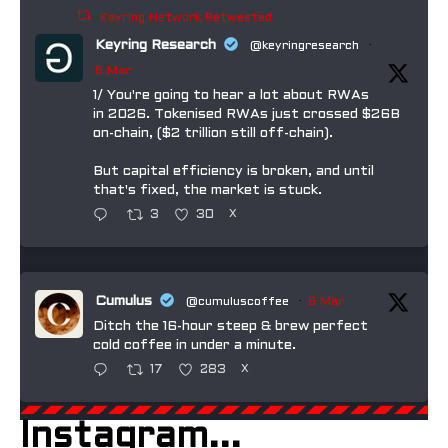
Keyring Network Retweeted
Keyring Research
@keyringresearch
·
8 Mar
1/ You're going to hear a lot about RWAs
in 2026. Tokenised RWAs just crossed $26B
on-chain, ($2 trillion still off-chain).
But capital efficiency is broken, and until
that's fixed, the market is stuck.
3
30
X
Cumulus
@cumuluscoffee
·
6 Mar
Ditch the 16-hour steep & brew perfect
cold coffee in under a minute.
17
283
X
Instagram...