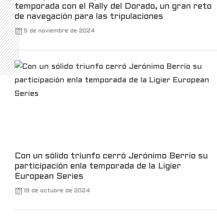
temporada con el Rally del Dorado, un gran reto
de navegación para las tripulaciones
5 de noviembre de 2024
Kalshi Retweeted
Kalshi Traders
@kalshitrade
·
3 Mar
Kalshi is launching the first-ever luxury
watch market, in partnership with Bezel.
For the first time, you can trade your view on
watches, without owning one.
Only on Kalshi.
21
370
X
Con un sólido triunfo cerró Jerónimo Berrío su
participación enla temporada de la Ligier
Robinhood
@robinhoodapp
·
3 Mar
European Series
Take a trip back to the TWA Hotel to see
19 de octubre de 2024
all the announcements made at Robinhood
Presents Take Flight.
102
660
X