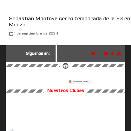
Sebastián Montoya cerró temporada de la F3 en
Monza
1 de septiembre de 2024
S
í
g
u
e
n
o
s
e
n
:
Nuestros Clubes