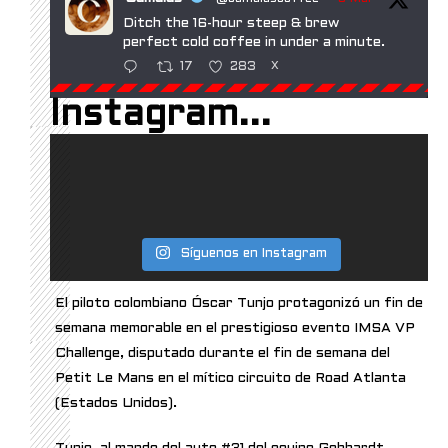
Ditch the 16-hour steep & brew
perfect cold coffee in under a minute.
17
283
X
Instagram...
Manduka
@mandukayoga
·
5 Mar
The PRO™ Yoga Mat: the mat that
redefined yoga.
Crafted since 1997. Engineered for
durability. Designed for total control in
Síguenos en Instagram
every transition. The PRO® Mat is built
to outlast trends—and your toughest
El piloto colombiano Óscar Tunjo protagonizó un fin de
flows. Backed by a lifetime guarantee.
semana memorable en el prestigioso evento IMSA VP
32
389
X
Challenge, disputado durante el fin de semana del
Petit Le Mans en el mítico circuito de Road Atlanta
(Estados Unidos).
NextDecade
@nextdecadelng
·
4 Mar
We’ve dedicated more than