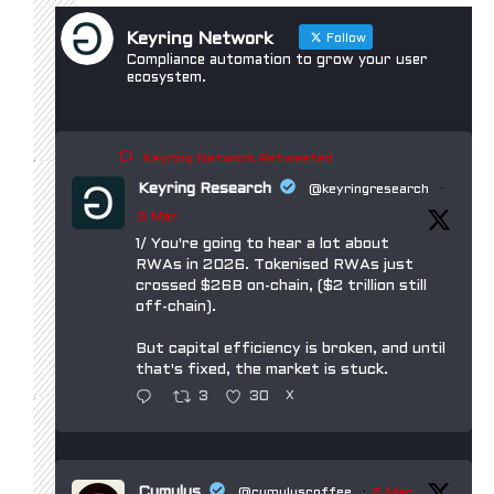
Keyring Network
Follow
Compliance automation to grow your user
ecosystem.
Keyring Network Retweeted
Keyring Research
@keyringresearch
·
8 Mar
1/ You're going to hear a lot about
RWAs in 2026. Tokenised RWAs just
crossed $26B on-chain, ($2 trillion still
off-chain).
But capital efficiency is broken, and until
that's fixed, the market is stuck.
3
30
X
Cumulus
@cumuluscoffee
·
6 Mar