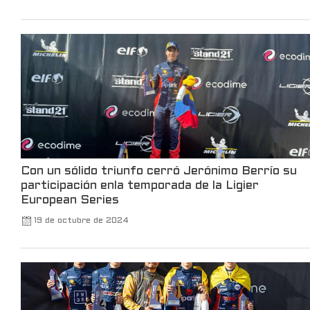
21
370
X
Robinhood
@robinhoodapp
·
3 Mar
Take a trip back to the TWA Hotel to
see all the announcements made at
Robinhood Presents Take Flight.
102
660
X
Con un sólido triunfo cerró Jerónimo Berrío su
participación enla temporada de la Ligier
Leer más
European Series
19 de octubre de 2024