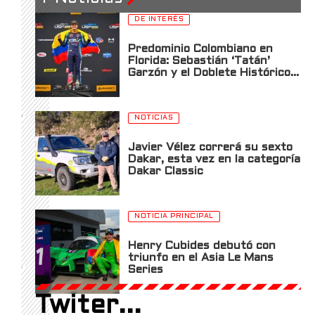
DE INTERÉS
Predominio Colombiano en
Florida: Sebastián ‘Tatán’
Garzón y el Doblete Histórico
en la Apertura de la USF2000
en St. Petersburg
NOTICIAS
Javier Vélez correrá su sexto
Dakar, esta vez en la categoría
Dakar Classic
NOTICIA PRINCIPAL
Henry Cubides debutó con
triunfo en el Asia Le Mans
Series
Twiter...