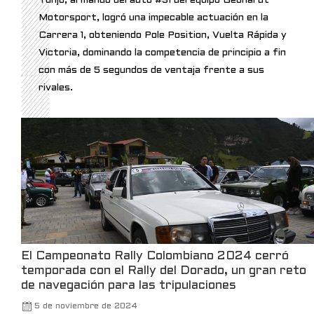
Tunjo, al mando del auto #31 del equipo Gebhardt
$300,000 to LNG safety
Motorsport, logró una impecable actuación en la
demonstrations, helping Rio Grande Valley
Carrera 1, obteniendo Pole Position, Vuelta Rápida y
residents and students alike understand
the role LNG plays in energy innovation,
Victoria, dominando la competencia de principio a fin
and sustainability.
con más de 5 segundos de ventaja frente a sus
rivales.
Data is from July 2023 – December
2025.
5
X
Kalshi Retweeted
Kalshi Traders
@kalshitrade
·
3 Mar
Kalshi is launching the first-ever
luxury watch market, in partnership
with Bezel.
El Campeonato Rally Colombiano 2024 cerró
temporada con el Rally del Dorado, un gran reto
For the first time, you can trade your
view on watches, without owning one.
de navegación para las tripulaciones
5 de noviembre de 2024
Only on Kalshi.