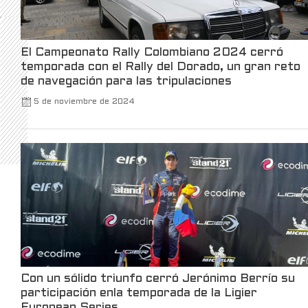
innovation, and sustainability.
Data is from July 2023 – December 2025.
El Campeonato Rally Colombiano 2024 cerró
5
X
temporada con el Rally del Dorado, un gran reto
de navegación para las tripulaciones
5 de noviembre de 2024
Kalshi Retweeted
Kalshi Traders
@kalshitrade
·
3 Mar
Kalshi is launching the first-ever luxury
watch market, in partnership with Bezel.
For the first time, you can trade your view on
watches, without owning one.
Only on Kalshi.
21
370
X
Con un sólido triunfo cerró Jerónimo Berrío su
participación enla temporada de la Ligier
Robinhood
@robinhoodapp
·
3 Mar
European Series