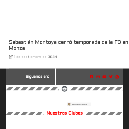
Sebastián Montoya cerró temporada de la F3 en
Monza
1 de septiembre de 2024
S
í
g
u
e
n
o
s
e
n
:
Nuestros Clubes