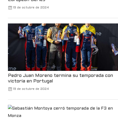
Take a trip back to the TWA Hotel to see
19 de octubre de 2024
all the announcements made at Robinhood
Presents Take Flight.
102
660
X
Leer más
Pedro Juan Moreno termina su temporada con
victoria en Portugal
19 de octubre de 2024