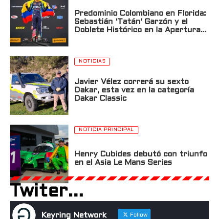
Predominio Colombiano en Florida:
Sebastián ‘Tatán’ Garzón y el
Doblete Histórico en la Apertura
de la USF2000 en St. Petersburg
NOTICIAS
Javier Vélez correrá su sexto
Dakar, esta vez en la categoría
Dakar Classic
NOTICIA PRINCIPAL
Henry Cubides debutó con triunfo
en el Asia Le Mans Series
Twiter...
Keyring Network
Follow