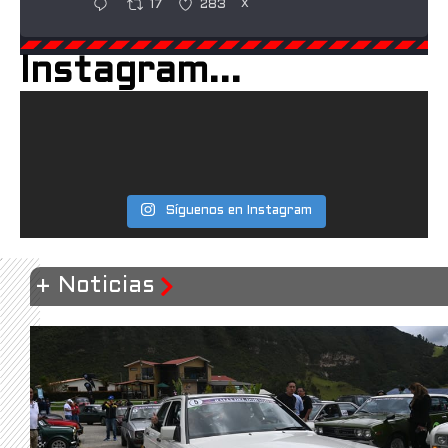
17
283
X
Instagram...
Manduka
@mandukayoga
·
5 Mar
The PRO™ Yoga Mat: the mat that
redefined yoga.
Crafted since 1997. Engineered for durability.
Designed for total control in every transition.
The PRO® Mat is built to outlast trends—and
Síguenos en Instagram
your toughest flows. Backed by a lifetime
guarantee.
32
389
X
+ Noticias
NextDecade
@nextdecadelng
·
4 Mar
We’ve dedicated more than $300,000 to
LNG safety demonstrations, helping Rio
Grande Valley residents and students alike
understand the role LNG plays in energy