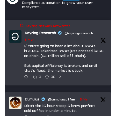
Compliance automation to grow your user
ecosystem.
Keyring Network Retweeted
Keyring Research
@keyringresearch
·
8 Mar
1/ You're going to hear a lot about RWAs
in 2026. Tokenised RWAs just crossed $26B
on-chain, ($2 trillion still off-chain).
But capital efficiency is broken, and until
that's fixed, the market is stuck.
3
30
X
Cumulus
@cumuluscoffee
·
6 Mar
Ditch the 16-hour steep & brew perfect
cold coffee in under a minute.