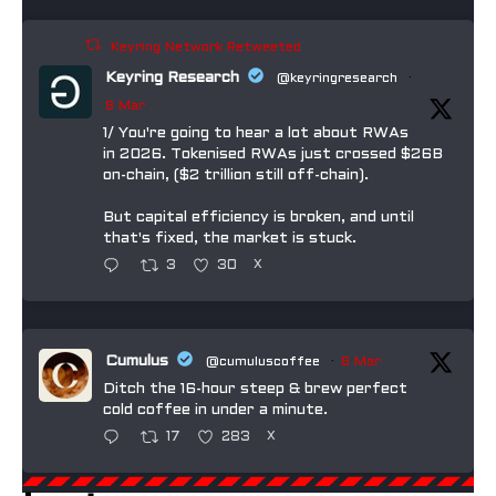
Keyring Network Retweeted
Keyring Research
@keyringresearch
·
8 Mar
1/ You're going to hear a lot about RWAs
in 2026. Tokenised RWAs just crossed $26B
on-chain, ($2 trillion still off-chain).
But capital efficiency is broken, and until
that's fixed, the market is stuck.
3
30
X
Cumulus
@cumuluscoffee
·
6 Mar
Ditch the 16-hour steep & brew perfect
cold coffee in under a minute.
17
283
X