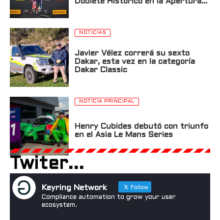
Doblete Histórico en la Apertura
de la USF2000 en St. Petersburg
NOTICIAS
Javier Vélez correrá su sexto
Dakar, esta vez en la categoría
Dakar Classic
NOTICIA PRINCIPAL
Henry Cubides debutó con triunfo
en el Asia Le Mans Series
Twiter...
Keyring Network
Follow
Compliance automation to grow your user
ecosystem.