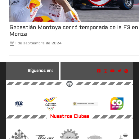
Sebastián Montoya cerró temporada de la F3 en
Monza
1 de septiembre de 2024
S
í
g
u
e
n
o
s
e
n
:
Nuestros Clubes