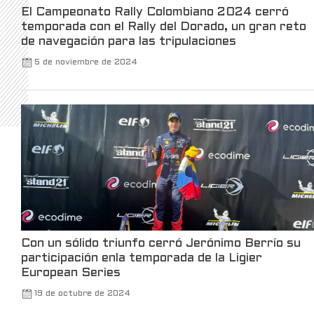
El Campeonato Rally Colombiano 2024 cerró
5
X
temporada con el Rally del Dorado, un gran reto
de navegación para las tripulaciones
5 de noviembre de 2024
Kalshi Retweeted
Kalshi Traders
@kalshitrade
·
3 Mar
Kalshi is launching the first-ever luxury
watch market, in partnership with Bezel.
For the first time, you can trade your view on
watches, without owning one.
Only on Kalshi.
21
370
X
Con un sólido triunfo cerró Jerónimo Berrío su
participación enla temporada de la Ligier
Robinhood
@robinhoodapp
·
3 Mar
European Series
Take a trip back to the TWA Hotel to see
19 de octubre de 2024
all the announcements made at Robinhood
Presents Take Flight.