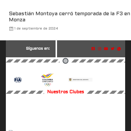
Sebastián Montoya cerró temporada de la F3 en
Monza
1 de septiembre de 2024
S
í
g
u
e
n
o
s
e
n
:
Nuestros Clubes