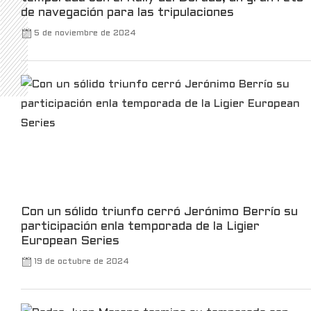
de navegación para las tripulaciones
5 de noviembre de 2024
Kalshi Retweeted
Kalshi Traders
@kalshitrade
·
3 Mar
Kalshi is launching the first-ever luxury
watch market, in partnership with Bezel.
For the first time, you can trade your view on
watches, without owning one.
Only on Kalshi.
21
370
X
Con un sólido triunfo cerró Jerónimo Berrío su
participación enla temporada de la Ligier
Robinhood
@robinhoodapp
·
3 Mar
European Series
Take a trip back to the TWA Hotel to see
19 de octubre de 2024
all the announcements made at Robinhood
Presents Take Flight.
102
660
X