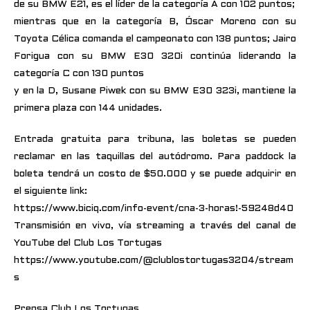
de su BMW E21, es el líder de la categoría A con 102 puntos;
mientras que en la categoría B, Óscar Moreno con su
Toyota Célica comanda el campeonato con 138 puntos; Jairo
Forigua con su BMW E30 320i continúa liderando la
categoría C con 130 puntos
y en la D, Susane Piwek con su BMW E30 323i, mantiene la
primera plaza con 144 unidades.
Entrada gratuita para tribuna, las boletas se pueden
reclamar en las taquillas del autódromo. Para paddock la
boleta tendrá un costo de $50.000 y se puede adquirir en
el siguiente link:
https://www.biciq.com/info-event/cna-3-horas!-59248d40
Transmisión en vivo, vía streaming a través del canal de
YouTube del Club Los Tortugas
https://www.youtube.com/@clublostortugas3204/stream
s
Prensa Club Los Tortugas.