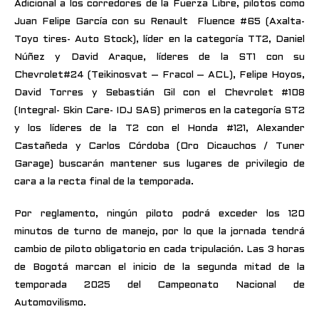
Adicional a los corredores de la Fuerza Libre, pilotos como
Juan Felipe García con su Renault Fluence #65 (Axalta-
Toyo tires- Auto Stock), líder en la categoría TT2, Daniel
Núñez y David Araque, líderes de la ST1 con su
Chevrolet#24 (Teikinosvat – Fracol – ACL), Felipe Hoyos,
David Torres y Sebastián Gil con el Chevrolet #108
(Integral- Skin Care- IDJ SAS) primeros en la categoría ST2
y los líderes de la T2 con el Honda #121, Alexander
Castañeda y Carlos Córdoba (Oro Dicauchos / Tuner
Garage) buscarán mantener sus lugares de privilegio de
cara a la recta final de la temporada.
Por reglamento, ningún piloto podrá exceder los 120
minutos de turno de manejo, por lo que la jornada tendrá
cambio de piloto obligatorio en cada tripulación. Las 3 horas
de Bogotá marcan el inicio de la segunda mitad de la
temporada 2025 del Campeonato Nacional de
Automovilismo.