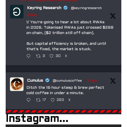
Keyring Network Retweeted
Keyring Research
@keyringresearch
·
8 Mar
1/ You're going to hear a lot about RWAs
in 2026. Tokenised RWAs just crossed $26B
on-chain, ($2 trillion still off-chain).
But capital efficiency is broken, and until
that's fixed, the market is stuck.
3
30
X
Cumulus
@cumuluscoffee
·
6 Mar
Ditch the 16-hour steep & brew perfect
cold coffee in under a minute.
17
283
X
Instagram...
Manduka
@mandukayoga
·
5 Mar