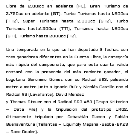
Libre de 2.001cc en adelante (FL), Gran Turismo de
2.750cc en adelante (GT), Turbo Turismos hasta 1.600cc
(TT2), Super Turismos hasta 2.000cc (ST2), Turbo
Turismos hasta1.200cc (TT1), Turismos hasta 1.600cc
(ST1), Turismo hasta 2000cc (T2).
Una temporada en la que se han disputado 3 fechas con
tres ganadores diferentes en la Fuerza
Libre, la categoría
más rápida del campeonato, que para esta cuarta válida
contará con la
presencia del más reciente ganador, el
bogotano Gerónimo Gómez con su Radical #113, peleando
metro a metro junto a Ignacio Ruíz y Nicolás Castillo con el
Radical #3 (Lavafante), David Méndez
y Thomas Steuer con el Radical SR3 #53 (Grupo Kriterion
– Data File) y la tripulación del prototipo LR02,
últimamente tripulado por Sebastián Blanco y Fabián
Buenaventura (Tellantas – Liquimoly Mapana -Sabba -BK23
– Race Dealer).