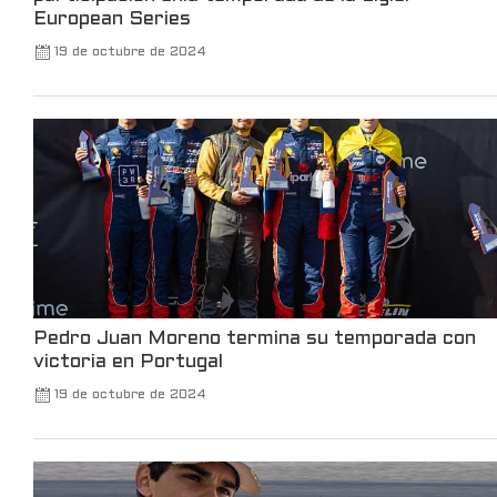
Robinhood
@robinhoodapp
·
3 Mar
European Series
Take a trip back to the TWA Hotel to see
19 de octubre de 2024
all the announcements made at Robinhood
Presents Take Flight.
102
660
X
Leer más
Pedro Juan Moreno termina su temporada con
victoria en Portugal
19 de octubre de 2024