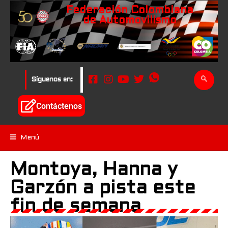
Federación Colombiana
de Automovilismo
Síguenos en:
Contáctenos
Menú
Montoya, Hanna y
Garzón a pista este
fin de semana