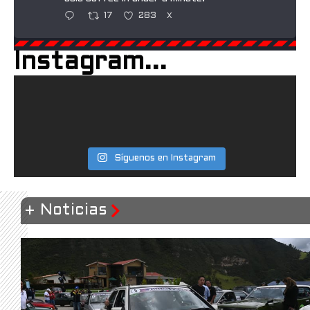
17
283
X
Instagram...
Manduka
@mandukayoga
·
5 Mar
The PRO™ Yoga Mat: the mat that
redefined yoga.
Crafted since 1997. Engineered for durability.
Designed for total control in every transition.
The PRO® Mat is built to outlast trends—and
Síguenos en Instagram
your toughest flows. Backed by a lifetime
guarantee.
32
389
X
+ Noticias
NextDecade
@nextdecadelng
·
4 Mar
We’ve dedicated more than $300,000 to
LNG safety demonstrations, helping Rio
Grande Valley residents and students alike