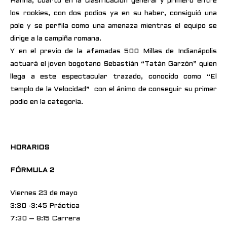
Hanna, cuarto en la clasificación general y primero entre
los rookies, con dos podios ya en su haber, consiguió una
pole y se perfila como una amenaza mientras el equipo se
dirige a la campiña romana.
Y en el previo de la afamadas 500 Millas de Indianápolis
actuará el joven bogotano Sebastíán “Tatán Garzón” quien
llega a este espectacular trazado, conocido como “El
templo de la Velocidad” con el ánimo de conseguir su primer
podio en la categoría.
HORARIOS
FÓRMULA 2
Viernes 23 de mayo
3:30 -3:45 Práctica
7:30 – 8:15 Carrera