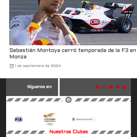
Sebastián Montoya cerró temporada de la F3 en
Monza
1 de septiembre de 2024
S
í
g
u
e
n
o
s
e
n
:
Nuestros Clubes