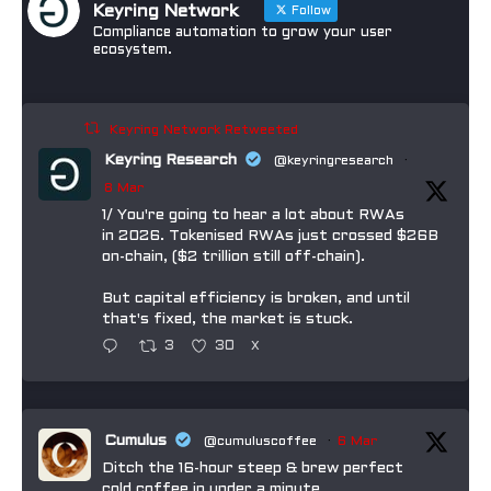
Keyring Network
Follow
Compliance automation to grow your user
ecosystem.
Keyring Network Retweeted
Keyring Research
@keyringresearch
·
8 Mar
1/ You're going to hear a lot about RWAs
in 2026. Tokenised RWAs just crossed $26B
on-chain, ($2 trillion still off-chain).
But capital efficiency is broken, and until
that's fixed, the market is stuck.
3
30
X
Cumulus
@cumuluscoffee
·
6 Mar
Ditch the 16-hour steep & brew perfect
cold coffee in under a minute.