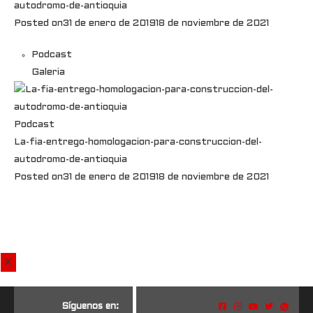
autodromo-de-antioquia
Posted on
31 de enero de 2019
18 de noviembre de 2021
Podcast
Galeria
Podcast
La-fia-entrego-homologacion-para-construccion-del-
autodromo-de-antioquia
Posted on
31 de enero de 2019
18 de noviembre de 2021
X
S
í
g
u
e
n
o
s
e
n
: