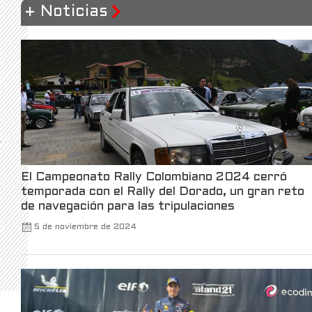
32
389
X
+ Noticias
NextDecade
@nextdecadelng
·
4 Mar
We’ve dedicated more than $300,000 to
LNG safety demonstrations, helping Rio
Grande Valley residents and students alike
understand the role LNG plays in energy
innovation, and sustainability.
Data is from July 2023 – December 2025.
El Campeonato Rally Colombiano 2024 cerró
5
X
temporada con el Rally del Dorado, un gran reto
de navegación para las tripulaciones
5 de noviembre de 2024
Kalshi Retweeted
Kalshi Traders
@kalshitrade
·
3 Mar
Kalshi is launching the first-ever luxury
watch market, in partnership with Bezel.
For the first time, you can trade your view on