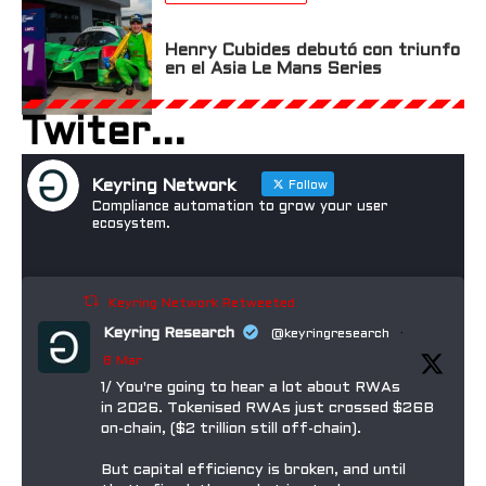
Henry Cubides debutó con triunfo
en el Asia Le Mans Series
Twiter...
Keyring Network
Follow
Compliance automation to grow your user
ecosystem.
Keyring Network Retweeted
Keyring Research
@keyringresearch
·
8 Mar
1/ You're going to hear a lot about RWAs
in 2026. Tokenised RWAs just crossed $26B
on-chain, ($2 trillion still off-chain).
But capital efficiency is broken, and until