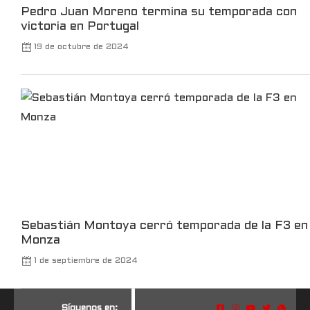
Pedro Juan Moreno termina su temporada con
victoria en Portugal
19 de octubre de 2024
Sebastián Montoya cerró temporada de la F3 en
Monza
1 de septiembre de 2024
S
í
g
u
e
n
o
s
e
n
: