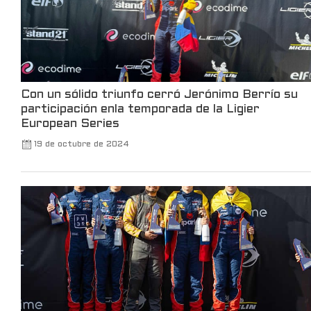
watches, without owning one.
Only on Kalshi.
21
370
X
Con un sólido triunfo cerró Jerónimo Berrío su
participación enla temporada de la Ligier
Robinhood
@robinhoodapp
·
3 Mar
European Series
Take a trip back to the TWA Hotel to see
19 de octubre de 2024
all the announcements made at Robinhood
Presents Take Flight.
102
660
X
Leer más