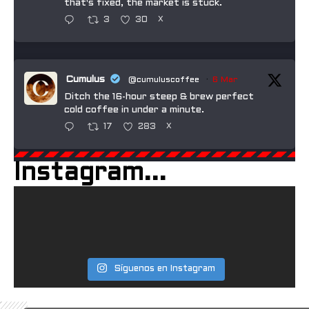
that's fixed, the market is stuck.
3
30
X
Cumulus
@cumuluscoffee
·
6 Mar
Ditch the 16-hour steep & brew perfect
cold coffee in under a minute.
17
283
X
Instagram...
Manduka
@mandukayoga
·
5 Mar
The PRO™ Yoga Mat: the mat that
redefined yoga.
Crafted since 1997. Engineered for durability.
Designed for total control in every transition.
The PRO® Mat is built to outlast trends—and
Síguenos en Instagram
your toughest flows. Backed by a lifetime
guarantee.