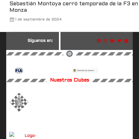
Sebastián Montoya cerró temporada de la F3 en
Monza
1 de septiembre de 2024
S
í
g
u
e
n
o
s
e
n
:
Nuestros Clubes