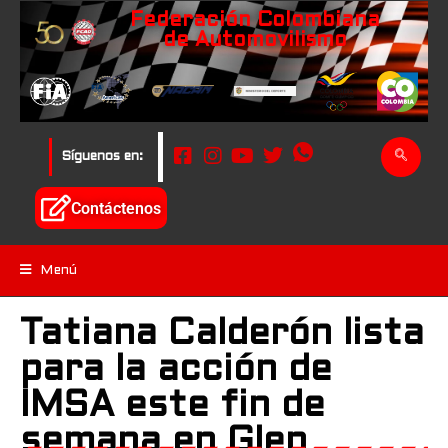
Federación Colombiana
de Automovilismo
Síguenos en:
Contáctenos
Menú
Tatiana Calderón lista
para la acción de
IMSA este fin de
semana en Glen