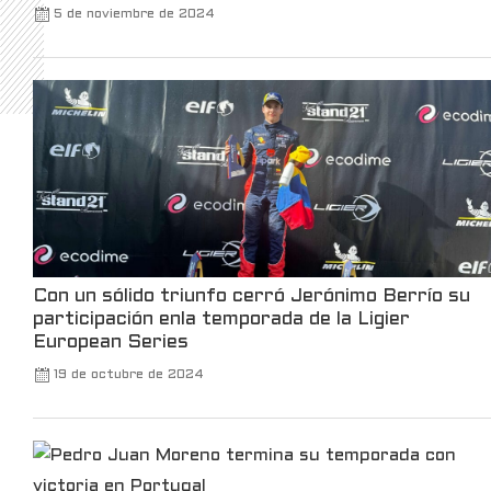
5 de noviembre de 2024
Kalshi Retweeted
Kalshi Traders
@kalshitrade
·
3 Mar
Kalshi is launching the first-ever luxury
watch market, in partnership with Bezel.
For the first time, you can trade your view on
watches, without owning one.
Only on Kalshi.
21
370
X
Con un sólido triunfo cerró Jerónimo Berrío su
participación enla temporada de la Ligier
Robinhood
@robinhoodapp
·
3 Mar
European Series
Take a trip back to the TWA Hotel to see
19 de octubre de 2024
all the announcements made at Robinhood
Presents Take Flight.
102
660
X