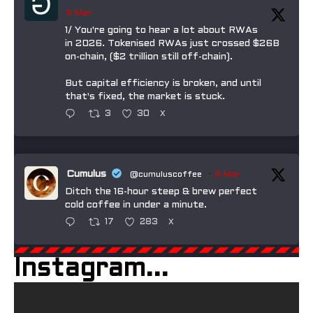
8 Mar
1/ You're going to hear a lot about RWAs
in 2026. Tokenised RWAs just crossed $26B
on-chain, ($2 trillion still off-chain).
But capital efficiency is broken, and until
that's fixed, the market is stuck.
3
30
X
Cumulus
@cumuluscoffee
·
6 Mar
Ditch the 16-hour steep & brew perfect
cold coffee in under a minute.
17
283
X
Instagram...
Manduka
@mandukayoga
·
5 Mar
The PRO™ Yoga Mat: the mat that