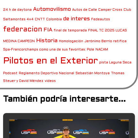
Automovilismo
24 h de daytona
Autos de Calle
Camper Cross
Club
de interes
Saltamontes 4×4
CNTT
Colombia
Fedeautos
federacion
FIA
final de temporada
FINAL TC 2025 LUCAS
Historia
MEDINA CAMPEON
Homologación
Jerónimo Berrío ratifica
Spa-Francorchamps como una de sus favoritas: Pole
NACAM
Pilotos en el Exterior
pista Laguna Seca
Podcast
Reglamento Deportivo Nacional
Sebastián Montoya
Thomas
Steuer y David Méndez
videos
También podría interesarte...