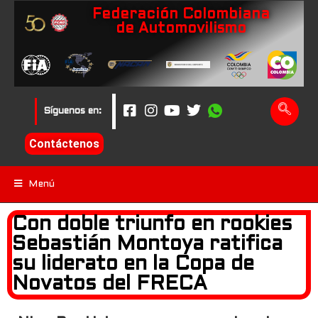
Federación Colombiana
de Automovilismo
Síguenos en:
Contáctenos
Menú
Con doble triunfo en rookies
Sebastián Montoya ratifica
su liderato en la Copa de
Novatos del FRECA