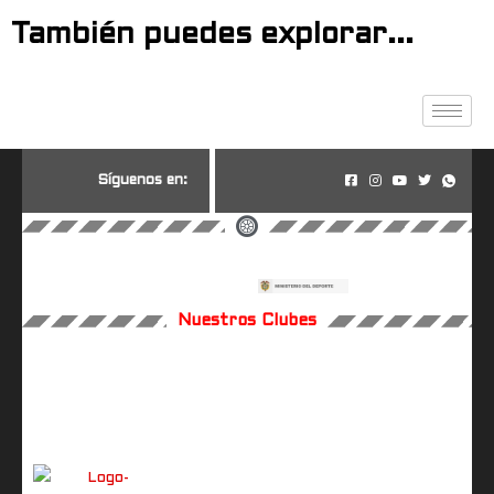
También puedes explorar...
S
í
g
u
e
n
o
s
e
n
:
Nuestros Clubes