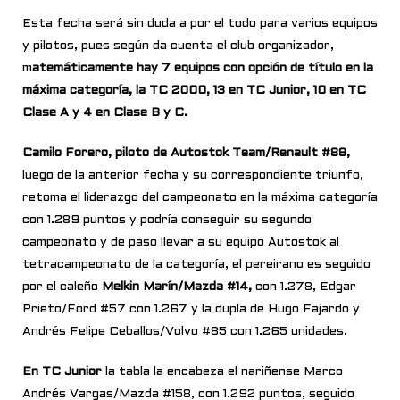
Esta fecha será sin duda a por el todo para varios equipos
y pilotos, pues según da cuenta el club organizador,
m
atemáticamente hay 7 equipos con opción de título en la
máxima categoría, la TC 2000, 13 en TC Junior, 10 en TC
Clase A y 4 en Clase B y C.
Camilo Forero, piloto de Autostok Team/Renault #88,
luego de la anterior fecha y su correspondiente triunfo,
retoma el liderazgo del campeonato en la máxima categoría
con 1.289 puntos y podría conseguir su segundo
campeonato y de paso llevar a su equipo Autostok al
tetracampeonato de la categoría, el pereirano es seguido
por el caleño
Melkin Marín/Mazda #14,
con 1.278, Edgar
Prieto/Ford #57 con 1.267 y la dupla de Hugo Fajardo y
Andrés Felipe Ceballos/Volvo #85 con 1.265 unidades.
En TC Junior
la tabla la encabeza el nariñense Marco
Andrés Vargas/Mazda #158, con 1.292 puntos, seguido