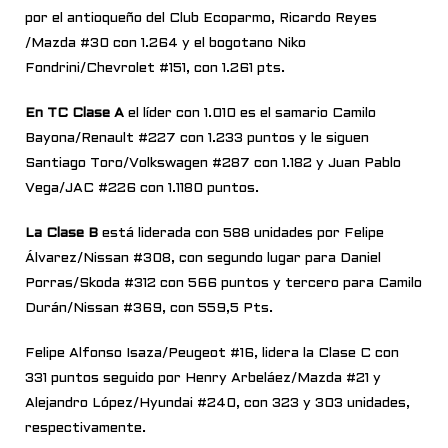
por el antioqueño del Club Ecoparmo, Ricardo Reyes
/Mazda #30 con 1.264 y el bogotano Niko
Fondrini/Chevrolet #151, con 1.261 pts.
En TC Clase A
el líder con 1.010 es el samario Camilo
Bayona/Renault #227 con 1.233 puntos y le siguen
Santiago Toro/Volkswagen #287 con 1.182 y Juan Pablo
Vega/JAC #226 con 1.1180 puntos.
La Clase B
está liderada con 588 unidades por Felipe
Álvarez/Nissan #308, con segundo lugar para Daniel
Porras/Skoda #312 con 566 puntos y tercero para Camilo
Durán/Nissan #369, con 559,5 Pts.
Felipe Alfonso Isaza/Peugeot #16, lidera la Clase C con
331 puntos seguido por Henry Arbeláez/Mazda #21 y
Alejandro López/Hyundai #240, con 323 y 303 unidades,
respectivamente.