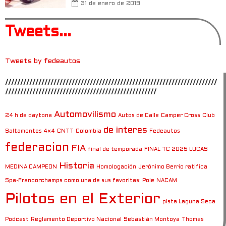
31 de enero de 2019
Tweets...
Tweets by fedeautos
//////////////////////////////////////////////////////////////////////
//////////////////////////////////////////////////
Automovilismo
24 h de daytona
Autos de Calle
Camper Cross
Club
de interes
Saltamontes 4×4
CNTT
Colombia
Fedeautos
federacion
FIA
final de temporada
FINAL TC 2025 LUCAS
Historia
MEDINA CAMPEON
Homologación
Jerónimo Berrío ratifica
Spa-Francorchamps como una de sus favoritas: Pole
NACAM
Pilotos en el Exterior
pista Laguna Seca
Podcast
Reglamento Deportivo Nacional
Sebastián Montoya
Thomas