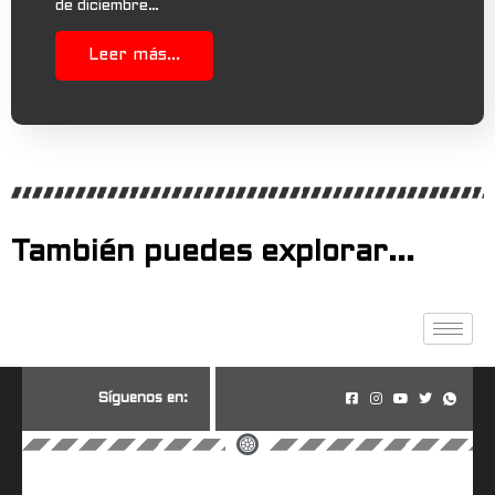
de diciembre…
Leer más...
También puedes explorar...
S
í
g
u
e
n
o
s
e
n
: