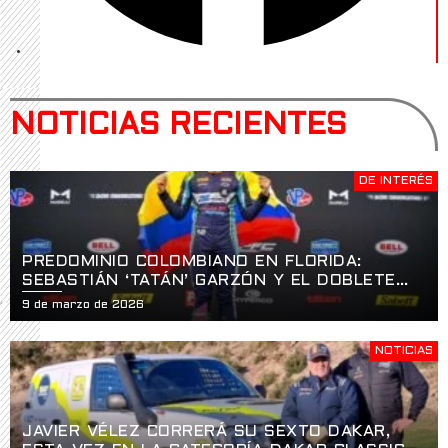
NOTICIAS RECIENTES
DE INTERÉS
PREDOMINIO COLOMBIANO EN FLORIDA:
SEBASTIÁN ‘TATÁN’ GARZÓN Y EL DOBLETE
HISTÓRICO EN LA APERTURA DE LA USF2000
9 de marzo de 2026
EN ST. PETERSBURG
NOTICIAS
JAVIER VÉLEZ CORRERÁ SU SEXTO DAKAR,