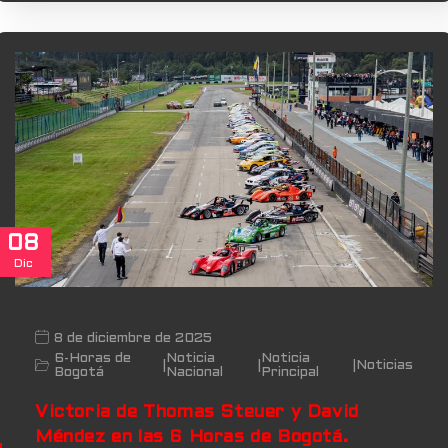
08
Dic
8 de diciembre de 2025
6-Horas de
Noticia
Noticia
|
|
|
Noticias
Bogotá
Nacional
Principal
Victoria de Thomas Steuer y David
Méndez en las 6 Horas de Bogotá.