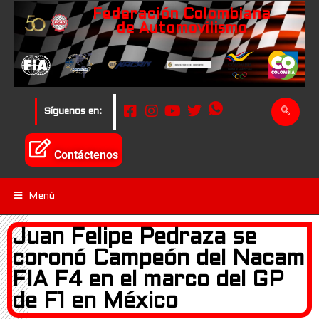
Federación Colombiana
de Automovilismo
Síguenos en:
Contáctenos
Menú
Juan Felipe Pedraza se
coronó Campeón del Nacam
FIA F4 en el marco del GP
de F1 en México