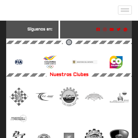
S
í
g
u
e
n
o
s
e
n
:
Nuestros Clubes