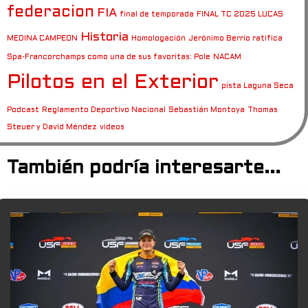
federacion
FIA
final de temporada
FINAL TC 2025 LUCAS
Historia
MEDINA CAMPEON
Homologación
Jerónimo Berrío ratifica
Spa-Francorchamps como una de sus favoritas: Pole
NACAM
Pilotos en el Exterior
pista Laguna Seca
Podcast
Reglamento Deportivo Nacional
Sebastián Montoya
Thomas
Steuer y David Méndez
videos
También podría interesarte...