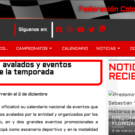
Federación Col
Síguenos en:
COL.
CAMPEONATOS
CALENDARIO
NOTICIAS
D
 avalados y eventos
NOTI
e la temporada
RECI
rerán el 2 de diciembre
ficializó su calendario nacional de eventos que
os avalados por la entidad y organizados por los
PREDOMI
to, en y dos grandes eventos promocionales a
FLORIDA
GARZÓN 
ipá como escenario deportivo y en la modalidad
9 de marzo 