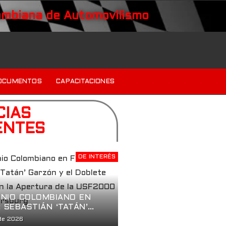
ombiana de Automovilismo
OCUMENTOS
CAPACITACIONES
CIAS
ENTES
DE INTERÉS
NIO COLOMBIANO EN
: SEBASTIÁN ‘TATÁN’
Y EL DOBLETE
de 2026