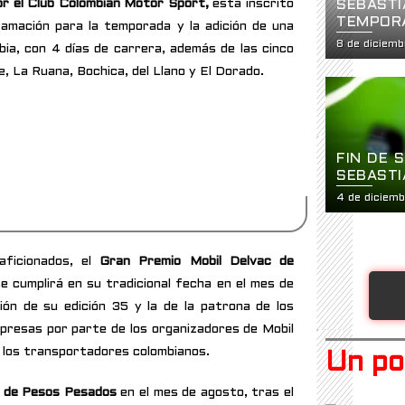
or el Club Colombian Motor Sport,
está inscrito
SEBASTI
TEMPORA
amación para la temporada y la adición de una
LUGAR
8 de diciem
bia, con 4 días de carrera, además de las cinco
le, La Ruana, Bochica, del Llano y El Dorado.
FIN DE 
SEBASTI
4 de diciem
aficionados, el
Gran Premio Mobil Delvac de
 cumplirá en su tradicional fecha en el mes de
ación de su edición 35 y la de la patrona de los
presas por parte de los organizadores de Mobil
e los transportadores colombianos.
Un po
l de Pesos Pesados
en el mes de agosto, tras el