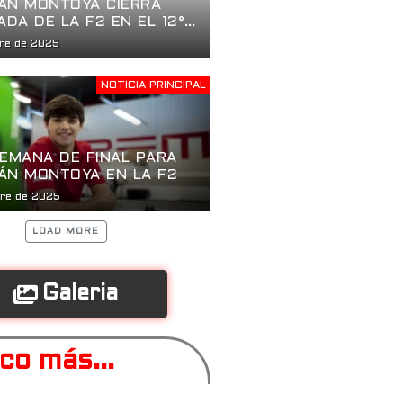
ÁN MONTOYA CIERRA
DA DE LA F2 EN EL 12°
bre de 2025
NOTICIA PRINCIPAL
SEMANA DE FINAL PARA
ÁN MONTOYA EN LA F2
bre de 2025
LOAD MORE
Galeria
co más...