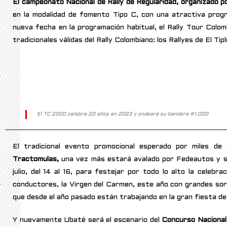
El campeonato Nacional de Rally de Regularidad, organizado p
en la modalidad de fomento Tipo C, con una atractiva progr
nueva fecha en la programación habitual, el Rally Tour Colom
tradicionales válidas del Rally Colombiano: los Rallyes de El Tip
El TC 2000 celebra 20 años en 2023 y ondeará su bandera #1.000
El tradicional evento promocional esperado por miles de 
Tractomulas,
una vez más estará avalado por Fedeautos y se
julio, del 14 al 16, para festejar por todo lo alto la celebr
conductores, la Virgen del Carmen, este año con grandes sor
que desde el año pasado están trabajando en la gran fiesta d
Y nuevamente Ubaté será el escenario del
Concurso Naciona