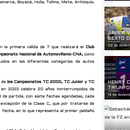
HISTÓRI
amarca, Boyacá, Huila, Tolima, Meta, Antioquia,
LA USF2
JAVIER 
SEXTO D
CATEGOR
23 de dicie
 la primera válida de 7 que realizará el
Club
mpeonato Nacional de Automovilismo-CNA,
como
buidos en las diferentes categorías de autos
a de
los Campeonatos TC 2000, TC Junior y TC
HENRY C
TRIUNFO
 en 2023 celebra 20 años ininterrumpidos de
SERIES
15 de dicie
 de partida, con siete fechas agendadas, cada
 excepción de la Clase C, que por tratarse de
 fecha, en lo que representa el primer peldaño