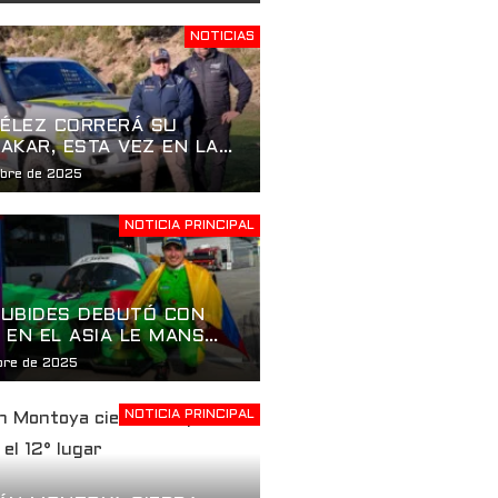
CO EN LA APERTURA DE
000 EN ST. PETERSBURG
NOTICIAS
VÉLEZ CORRERÁ SU
AKAR, ESTA VEZ EN LA
ÍA DAKAR CLASSIC
mbre de 2025
NOTICIA PRINCIPAL
UBIDES DEBUTÓ CON
 EN EL ASIA LE MANS
mbre de 2025
NOTICIA PRINCIPAL