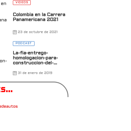
VIDEOS
Colombia en la Carrera
Panamericana 2021
23 de octubre de 2021
0
PODCAST
La-fia-entrego-
homologacion-para-
construccion-del-
autodromo-de-antioquia
31 de enero de 2019
...
edeautos