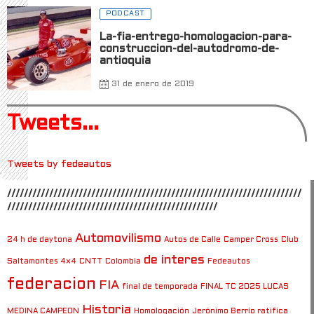
PODCAST
La-fia-entrego-homologacion-para-
construccion-del-autodromo-de-
antioquia
31 de enero de 2019
Tweets...
Tweets by fedeautos
//////////////////////////////////////////////////////////////////////
//////////////////////////////////////////////////
Automovilismo
24 h de daytona
Autos de Calle
Camper Cross
Club
de interes
Saltamontes 4×4
CNTT
Colombia
Fedeautos
federacion
FIA
final de temporada
FINAL TC 2025 LUCAS
Historia
MEDINA CAMPEON
Homologación
Jerónimo Berrío ratifica