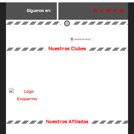
S
í
g
u
e
n
o
s
e
n
:
Nuestros Clubes
Nuestros Afiliados