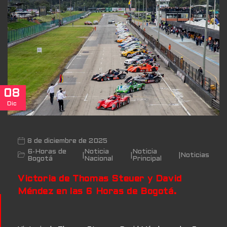
08
Dic
8 de diciembre de 2025
6-Horas de
Noticia
Noticia
|
|
|
Noticias
Bogotá
Nacional
Principal
Victoria de Thomas Steuer y David
Méndez en las 6 Horas de Bogotá.