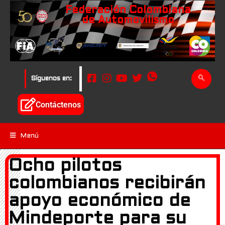
Federación Colombiana
de Automovilismo
Síguenos en:
Contáctenos
Menú
Ocho pilotos
colombianos recibirán
apoyo económico de
Mindeporte para su