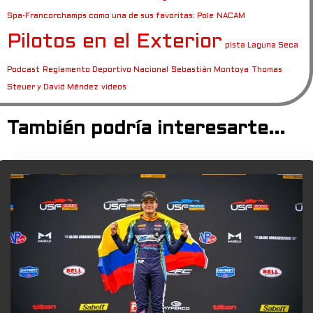
Spa-Francorchamps como una de sus favoritas: Pole
NACAM
Pilotos en el Exterior
pista Laguna Seca
Podcast
Reglamento Deportivo Nacional
Sebastián Montoya
Thomas
Steuer y David Méndez
videos
También podría interesarte...