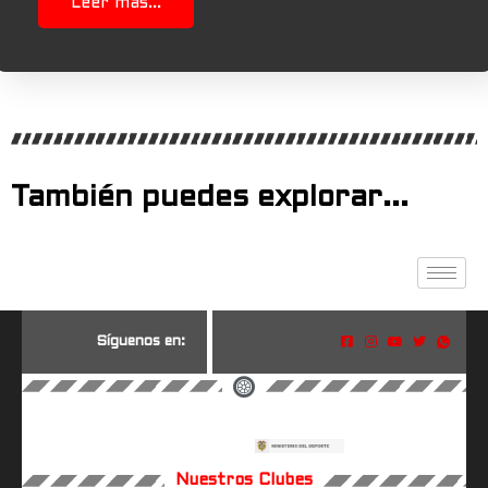
Leer más...
También puedes explorar...
S
í
g
u
e
n
o
s
e
n
:
Nuestros Clubes