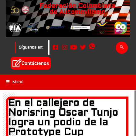
Federación Colombiana
de Automovilismo
Síguenos en:
Contáctenos
Menú
En el callejero de
Norisring
Oscar Tunjo
logra un podio de la
Prototype Cup