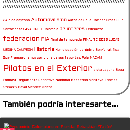
//////////////////////////////////////////////////////////////////////
//////////////////////////////////////////////////
Automovilismo
24 h de daytona
Autos de Calle
Camper Cross
Club
de interes
Saltamontes 4×4
CNTT
Colombia
Fedeautos
federacion
FIA
final de temporada
FINAL TC 2025 LUCAS
Historia
MEDINA CAMPEON
Homologación
Jerónimo Berrío ratifica
Spa-Francorchamps como una de sus favoritas: Pole
NACAM
Pilotos en el Exterior
pista Laguna Seca
Podcast
Reglamento Deportivo Nacional
Sebastián Montoya
Thomas
Steuer y David Méndez
videos
También podría interesarte...