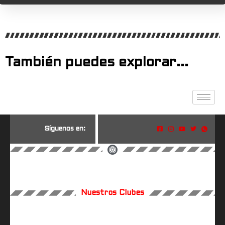
También puedes explorar...
S
í
g
u
e
n
o
s
e
n
:
Nuestros Clubes