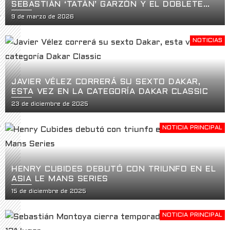
SEBASTIÁN ‘TATÁN’ GARZÓN Y EL DOBLETE
HISTÓRICO EN LA APERTURA DE LA USF2000
9 de marzo de 2026
EN ST. PETERSBURG
NOTICIAS
JAVIER VÉLEZ CORRERÁ SU SEXTO DAKAR,
ESTA VEZ EN LA CATEGORÍA DAKAR CLASSIC
23 de diciembre de 2025
NOTICIA PRINCIPAL
HENRY CUBIDES DEBUTÓ CON TRIUNFO EN EL
ASIA LE MANS SERIES
15 de diciembre de 2025
NOTICIA PRINCIPAL