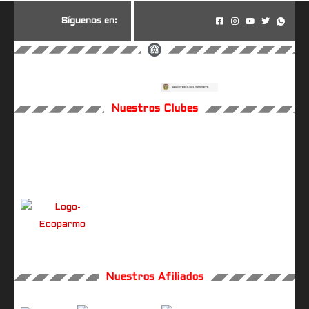
S
í
g
u
e
n
o
s
e
n
:
Nuestros Clubes
Nuestros Afiliados