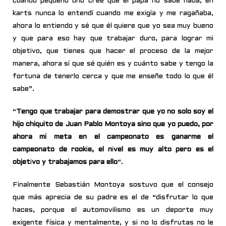
cuando pequeño uno cree que el papá no sabe nada, en
karts nunca lo entendí cuando me exigía y me ragañaba,
ahora lo entiendo y sé que él quiere que yo sea muy bueno
y que para eso hay que trabajar duro, para lograr mi
objetivo, que tienes que hacer el proceso de la mejor
manera, ahora sí que sé quién es y cuánto sabe y tengo la
fortuna de tenerlo cerca y que me enseñe todo lo que él
sabe”.
“
Tengo que trabajar para demostrar que yo no solo soy el
hijo chiquito de Juan Pablo Montoya sino que yo puedo, por
ahora mi meta en el campeonato es ganarme el
campeonato de rook
i
e, el n
i
vel es muy alto pero es el
objet
i
vo y trabajamos para ello
“.
Finalmente Sebastián Montoya sostuvo que el consejo
que más aprecia de su padre es el de “disfrutar lo que
haces, porque el automovilismo es un deporte muy
exigente física y mentalmente, y si no lo disfrutas no le