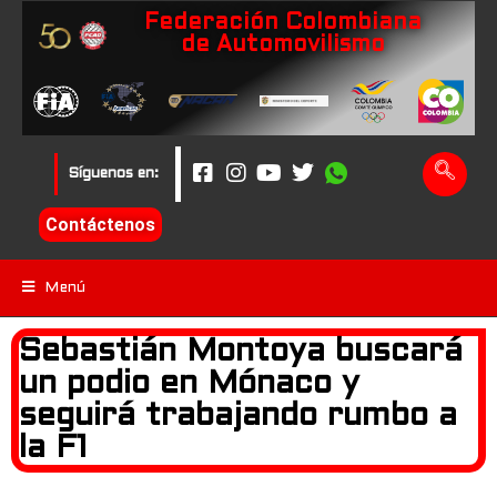
Federación Colombiana
de Automovilismo
Síguenos en:
Contáctenos
Menú
Sebastián Montoya buscará
un podio en Mónaco y
seguirá trabajando rumbo a
la F1