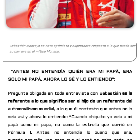
Sebastián Montoya se nota optimista y expectante respecto a lo que pueda ser
su carrera en el mítico Mónaco.
“ANTES NO ENTENDÍA QUIÉN ERA MI PAPÁ, ERA
SOLO MI PAPÁ, AHORA LO SÉ Y LO ENTIENDO”:
Pregunta obl
i
gada en toda entrev
i
sta con Sebastián
es la
referente a lo que significa ser el h
i
jo de un referente del
automovilismo mundial,
a lo que él contesto que antes no lo
veía así y ahora lo entiende: “Cuando chiquito
yo veía a mi
papá como mi papá, no como la estrella que corrió en
Fórmula 1. Antes no entendía lo bueno que era,