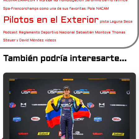
MEDINA CAMPEON
Homologación
Jerónimo Berrío ratifica
Spa-Francorchamps como una de sus favoritas: Pole
NACAM
Pilotos en el Exterior
pista Laguna Seca
Podcast
Reglamento Deportivo Nacional
Sebastián Montoya
Thomas
Steuer y David Méndez
videos
También podría interesarte...