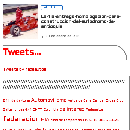
PODCAST
La-fia-entrego-homologacion-para-
construccion-del-autodromo-de-
antioquia
31 de enero de 2019
Tweets...
Tweets by fedeautos
//////////////////////////////////////////////////////////////////////
//////////////////////////////////////////////////
Automovilismo
24 h de daytona
Autos de Calle
Camper Cross
Club
de interes
Saltamontes 4×4
CNTT
Colombia
Fedeautos
federacion
FIA
final de temporada
FINAL TC 2025 LUCAS
Historia