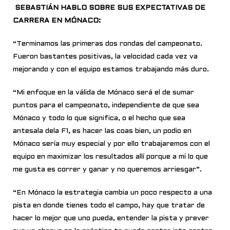
SEBASTIÁN HABLO SOBRE SUS EXPECTATIVAS DE
CARRERA EN MÓNACO:
“Terminamos las primeras dos rondas del campeonato.
Fueron bastantes pos
i
t
i
vas, la
veloc
i
dad cada vez va
mejorando y con el equipo estamos trabajando más duro.
“M
i
enfoque en la válida de Mónaco será el de sumar
puntos para el campeonato,
i
ndependiente de que sea
Mónaco y todo lo que significa, o el hecho que sea
antesala dela F1, es hacer las coas bien, un podio en
Mónaco sería muy especial y por ello trabajaremos con el
equipo en maximizar los resultados allí porque a mí lo que
me gusta es correr y ganar y no queremos arriesgar”.
“En Mónaco la estrateg
ia cambia un poco respecto a una
pista en donde tienes todo el campo, hay que tratar de
hacer lo mejor que uno pueda, entender la pista y prever