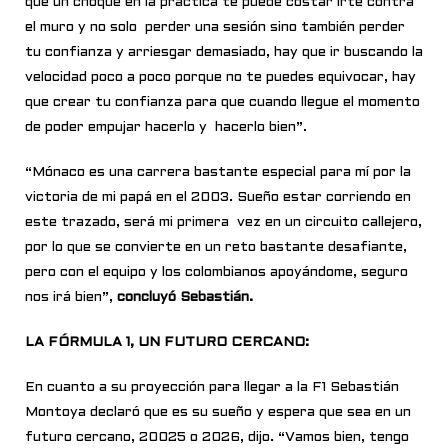
que un choque en la práctica te puede costar irte contra
el muro y no solo perder una sesión sino también perder
tu confianza y arriesgar demasiado, hay que ir buscando la
velocidad poco a poco porque no te puedes equivocar, hay
que crear tu confianza para que cuando llegue el momento
de poder empujar hacerlo y hacerlo bien”.
“Mónaco es una carrera bastante especial para mí por la
victoria de mi papá en el 2003.
Sueño estar corriendo en
este trazado, será mi primera vez en un circuito
callejero,
por lo que se convierte en un reto bastante desafiante,
pero con el equipo y los colombianos
apoyándome, seguro
nos irá bien”
,
concluyó Sebastián.
LA FÓRMULA 1, UN FUTURO CERCANO:
En cuanto a su proyección para llegar a la F1 Sebastián
Montoya declaró que es su sueño y espera que sea en un
futuro cercano, 20025 o 2026, dijo. “Vamos bien, tengo