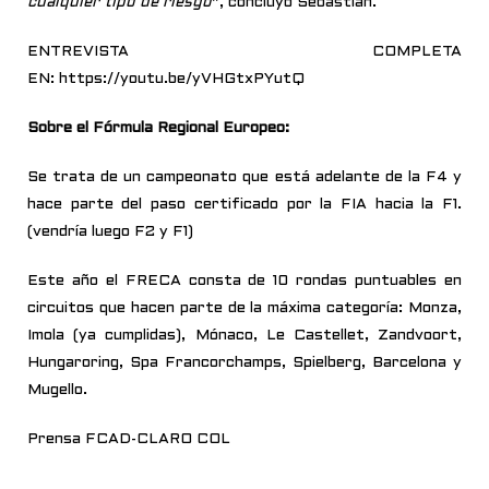
cualquier tipo de riesgo
”, concluyó Sebastián.
ENTREVISTA COMPLETA
EN: https://youtu.be/yVHGtxPYutQ
Sobre el Fórmula Regional Europeo:
Se trata de un campeonato que está adelante de la F4 y
hace parte del paso certificado
por la FIA hacia la F1.
(vendría luego F2 y F1)
Este año el FRECA consta de 10 rondas puntuables en
circuitos que hacen parte de la máxima
categoría: Monza,
Imola (ya cumplidas), Mónaco, Le Castellet, Zandvoort,
Hungaroring, Spa Francorchamps, Spielberg, Barcelona y
Mugello.
Prensa FCAD-CLARO COL