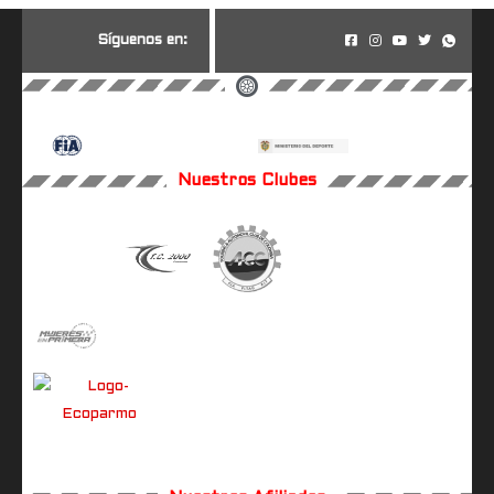
S
í
g
u
e
n
o
s
e
n
:
Nuestros Clubes