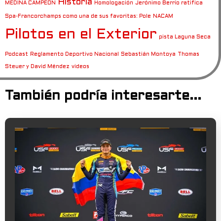
Historia
MEDINA CAMPEON
Homologación
Jerónimo Berrío ratifica
Spa-Francorchamps como una de sus favoritas: Pole
NACAM
Pilotos en el Exterior
pista Laguna Seca
Podcast
Reglamento Deportivo Nacional
Sebastián Montoya
Thomas
Steuer y David Méndez
videos
También podría interesarte...