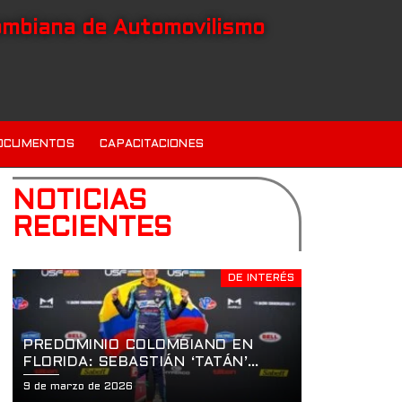
ombiana de Automovilismo
OCUMENTOS
CAPACITACIONES
NOTICIAS
RECIENTES
DE INTERÉS
PREDOMINIO COLOMBIANO EN
FLORIDA: SEBASTIÁN ‘TATÁN’
GARZÓN Y EL DOBLETE
9 de marzo de 2026
HISTÓRICO EN LA APERTURA DE