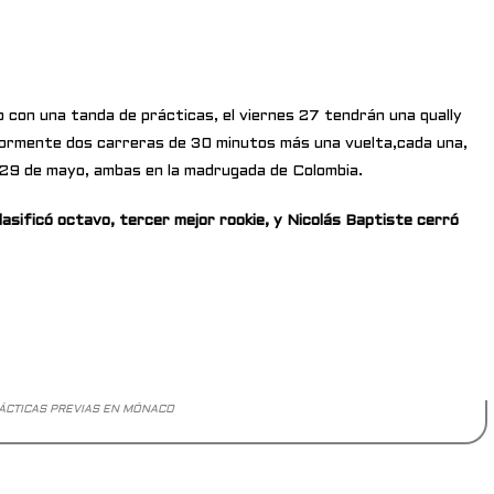
o con una tanda de prácticas, el viernes 27 tendrán una qually
riormente dos carreras de 30 minutos más una vuelta,cada una,
o 29 de mayo, ambas en la madrugada de Colombia.
asificó octavo, tercer mejor rookie, y Nicolás Baptiste cerró
ÁCTICAS PREVIAS EN MÓNACO