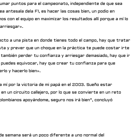
 sumar puntos para el campeonato, independiente de que sea
ea antesala dela F1, es hacer las cosas bien, un podio en
s con el equipo en maximizar los resultados allí porque a mí lo
arriesgar».
cto a una pista en donde tienes todo el campo, hay que tratar
sta y prever que un choque en la práctica te puede costar irte
o también perder tu confianza y arriesgar demasiado, hay que ir
e puedes equivocar, hay que crear tu confianza para que
rlo y hacerlo bien».
mí por la victoria de mi papá en el 2003. Sueño estar
en un circuito callejero, por lo que se convierte en un reto
colombianos apoyándome, seguro nos irá bien”, concluyó
 de semana será un poco diferente a uno normal del