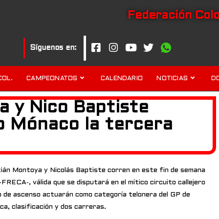
Federación Col
Síguenos en:
COL.
CAMPEONATOS
CALENDARIO
NOTICIAS
D
 y Nico Baptiste
co Mónaco la tercera
tián Montoya y Nicolás Baptiste corren en este fin de semana
FRECA-, válida que se disputará en el mítico circuito callejero
o de ascenso actuarán como categoría telonera del GP de
ca, clasificación y dos carreras.