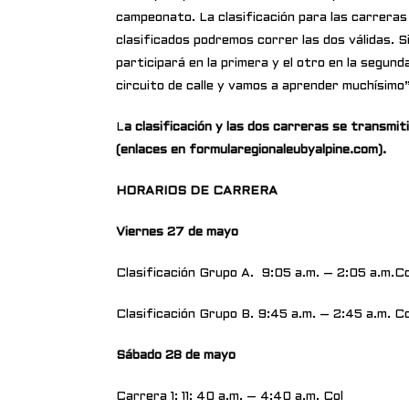
campeonato. La clasificación para las carreras
clasificados podremos correr las dos válidas. S
participará en la primera y el otro en la segund
circuito de calle y vamos a aprender muchísimo”
L
a clasificación y las dos carreras se transmit
(enlaces en formularegionaleubyalpine.com).
HORARIOS DE CARRERA
Viernes 27 de mayo
Clasificación Grupo A. 9:05 a.m. – 2:05 a.m.Co
Clasificación Grupo B. 9:45 a.m. – 2:45 a.m. Co
Sábado 28 de mayo
Carrera 1: 11: 40 a.m. – 4:40 a.m. Col