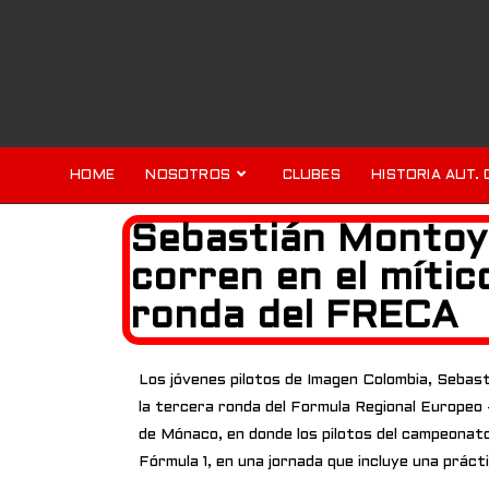
HOME
NOSOTROS
CLUBES
HISTORIA AUT. 
Sebastián Montoya
corren en el míti
ronda del FRECA
Los jóvenes pilotos de Imagen Colombia, Sebas
la tercera ronda del Formula Regional Europeo -
de Mónaco, en donde los pilotos del campeonat
Fórmula 1, en una jornada que incluye una prácti