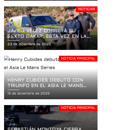
LA USF2000 EN ST. PETERSBURG
NOTICIAS
JAVIER VÉLEZ CORRERÁ SU
SEXTO DAKAR, ESTA VEZ EN LA
CATEGORÍA DAKAR CLASSIC
23 de diciembre de 2025
NOTICIA PRINCIPAL
HENRY CUBIDES DEBUTÓ CON
TRIUNFO EN EL ASIA LE MANS
SERIES
15 de diciembre de 2025
NOTICIA PRINCIPAL
SEBASTIÁN MONTOYA CIERRA