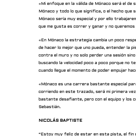
«Mi enfoque en la válida de Mónaco será el de
Mónaco y todo lo que significa, o el hecho que s
Mónaco sería muy especial y por ello trabajaremo
que me gusta es correr y ganar y no queremos 
«En Mónaco la estrategia cambia un poco respe
de hacer lo mejor que uno pueda, entender la pi
contra el muro y no solo perder una sesión sin
buscando la velocidad poco a poco porque no t
cuando llegue el momento de poder empujar hace
«Mónaco es una carrera bastante especial para 
corriendo en este trazado, será mi primera vez 
bastante desafiante, pero con el equipo y los 
Sebastián.
NICOLÁS BAPTISTE
“Estoy muy feliz de estar en esta pista, el fin