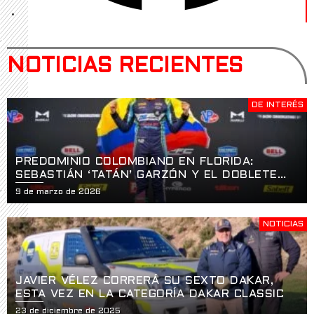
NOTICIAS RECIENTES
DE INTERÉS
PREDOMINIO COLOMBIANO EN FLORIDA:
SEBASTIÁN ‘TATÁN’ GARZÓN Y EL DOBLETE
HISTÓRICO EN LA APERTURA DE LA USF2000
9 de marzo de 2026
EN ST. PETERSBURG
NOTICIAS
JAVIER VÉLEZ CORRERÁ SU SEXTO DAKAR,
ESTA VEZ EN LA CATEGORÍA DAKAR CLASSIC
23 de diciembre de 2025