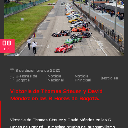
08
Dic
8 de diciembre de 2025
6-Horas de
Noticia
Noticia
|
|
|
Noticias
Bogotá
Nacional
Principal
Victoria de Thomas Steuer y David
Méndez en las 6 Horas de Bogotá.
Victoria de Thomas Steuer y David Méndez en las 6
Horas de Bogotá. La máxima prueba del automovilismo