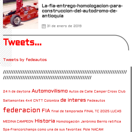
La-fia-entrego-homologacion-para-
construccion-del-autodromo-de-
antioquia
31 de enero de 2019
Tweets...
Tweets by fedeautos
//////////////////////////////////////////////////////////////////////
//////////////////////////////////////////////////
Automovilismo
24 h de daytona
Autos de Calle
Camper Cross
Club
de interes
Saltamontes 4×4
CNTT
Colombia
Fedeautos
federacion
FIA
final de temporada
FINAL TC 2025 LUCAS
Historia
MEDINA CAMPEON
Homologación
Jerónimo Berrío ratifica
Spa-Francorchamps como una de sus favoritas: Pole
NACAM