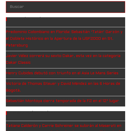
Entradas Recientes
Predominio Colombiano en Florida: Sebastián ‘Tatán’ Garzón y
el Doblete Histórico en la Apertura de la USF2000 en St.
Petersburg
Javier Vélez correrá su sexto Dakar, esta vez en la categoría
Dakar Classic
Henry Cubides debutó con triunfo en el Asia Le Mans Series
Victoria de Thomas Steuer y David Méndez en las 6 Horas de
Bogotá.
Sebastián Montoya cierra temporada de la F2 en el 12° lugar
Comentarios Recientes
Tatiana Calderón y Carrie Schreiner se subirán al Maserati en