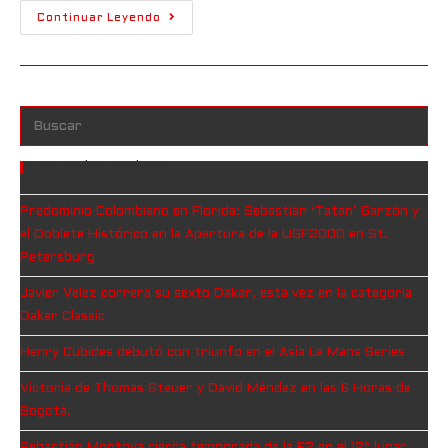
Continuar Leyendo
Entradas Recientes
Predominio Colombiano en Florida: Sebastián ‘Tatán’ Garzón y
el Doblete Histórico en la Apertura de la USF2000 en St.
Petersburg
Javier Vélez correrá su sexto Dakar, esta vez en la categoría
Dakar Classic
Henry Cubides debutó con triunfo en el Asia Le Mans Series
Victoria de Thomas Steuer y David Méndez en las 6 Horas de
Bogotá.