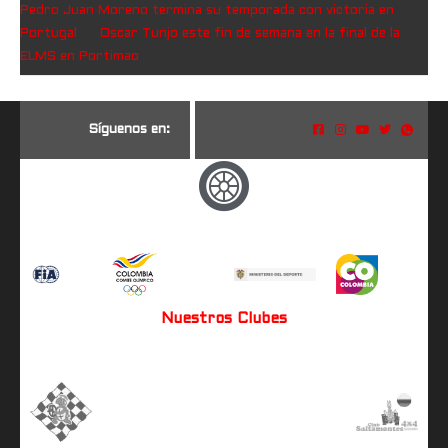
Pedro Juan Moreno termina su temporada con victoria en
Portugal
en
Oscar Tunjo este fin de semana en la final de la
ELMS en Portimao
S
í
g
u
e
n
o
s
e
n
:
Nuestros Clubes