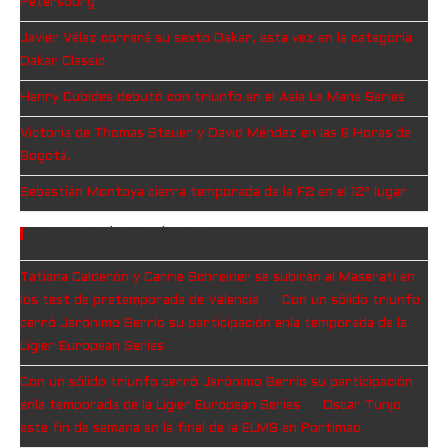
Petersburg
Javier Vélez correrá su sexto Dakar, esta vez en la categoría
Dakar Classic
Henry Cubides debutó con triunfo en el Asia Le Mans Series
Victoria de Thomas Steuer y David Méndez en las 6 Horas de
Bogotá.
Sebastián Montoya cierra temporada de la F2 en el 12° lugar
Comentarios Recientes
Tatiana Calderón y Carrie Schreiner se subirán al Maserati en
los test de pretemporada de Valencia
en
Con un sólido triunfo
cerró Jerónimo Berrío su participación enla temporada de la
Ligier European Series
Con un sólido triunfo cerró Jerónimo Berrío su participación
enla temporada de la Ligier European Series
en
Oscar Tunjo
este fin de semana en la final de la ELMS en Portimao