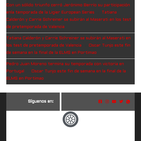
Con un sólido triunfo cerró Jerónimo Berrío su participación
enla temporada de la Ligier European Series
en
Tatiana
Calderón y Carrie Schreiner se subirán al Maserati en los test
de pretemporada de Valencia
Tatiana Calderón y Carrie Schreiner se subirán al Maserati en
los test de pretemporada de Valencia
en
Oscar Tunjo este fin
de semana en la final de la ELMS en Portimao
Pedro Juan Moreno termina su temporada con victoria en
Portugal
en
Oscar Tunjo este fin de semana en la final de la
ELMS en Portimao
S
í
g
u
e
n
o
s
e
n
: