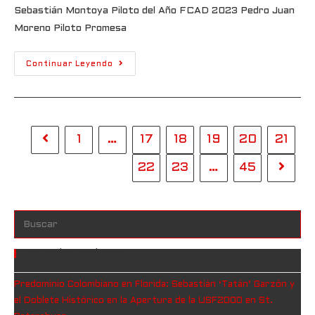
Sebastián Montoya Piloto del Año FCAD 2023 Pedro Juan
Moreno Piloto Promesa
Continuar Leyendo
1
…
17
18
19
20
21
22
23
…
45
Entradas Recientes
Predominio Colombiano en Florida: Sebastián ‘Tatán’ Garzón y
el Doblete Histórico en la Apertura de la USF2000 en St.