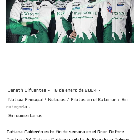
Tatiana Calderón este fin de
semana en el el Roar Before de
las 24H de Daytona
Janeth Cifuentes
16 de enero de 2024
Noticia Principal
/
Noticias
/
Pilotos en el Exterior
/
Sin
categoría
Sin comentarios
Tatiana Calderón este fin de semana en el Roar Before
Daytona 24 Tatiana Calderón, piloto de Escudería Telmex