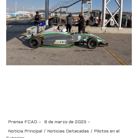
Pedro Juan Moreno cumplió
positiva jornada de test
pretemporada de la F4 Nacam
FIA en México
Prensa FCAD
8 de marzo de 2023
Noticia Principal
/
Noticias Detacadas
/
Pilotos en el