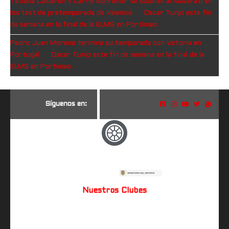
Tatiana Calderón y Carrie Schreiner se subirán al Maserati en
los test de pretemporada de Valencia
en
Oscar Tunjo este fin
de semana en la final de la ELMS en Portimao
Pedro Juan Moreno termina su temporada con victoria en
Portugal
en
Oscar Tunjo este fin de semana en la final de la
ELMS en Portimao
S
í
g
u
e
n
o
s
e
n
:
Nuestros Clubes