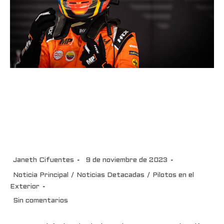
¡No me retiré! sigo siendo
deportista y convoco a la unión
de país para volver a tener un
piloto colombiano en la F1
Janeth Cifuentes
9 de noviembre de 2023
Noticia Principal
/
Noticias Detacadas
/
Pilotos en el
Exterior
Sin comentarios