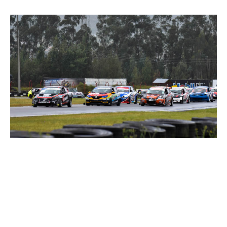
Se corrió el Elf Challenge Chase
del TC 2000: Hugo Fajardo y
Pipe Ceballos Campeones del
Chase en la categoría top,
Melkin Marín ganador de la