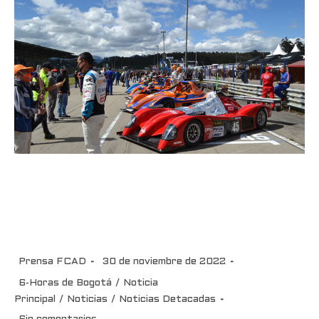
Este fin de semana se corre la
edición 37 de las 6 Horas de
Bogotá- Zurich-Incolbest
Prensa FCAD
30 de noviembre de 2022
6-Horas de Bogotá
/
Noticia
Principal
/
Noticias
/
Noticias Detacadas