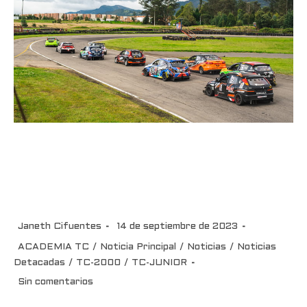
Llegó la hora para el Elf
Challenge Chase 2023 del TC
2000
Janeth Cifuentes
14 de septiembre de 2023
ACADEMIA TC
/
Noticia Principal
/
Noticias
/
Noticias
Detacadas
/
TC-2000
/
TC-JUNIOR
Sin comentarios