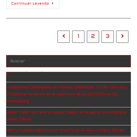
Continuar Leyendo
1
2
3
Entradas Recientes
Predominio Colombiano en Florida: Sebastián ‘Tatán’ Garzón y
el Doblete Histórico en la Apertura de la USF2000 en St.
Petersburg
Javier Vélez correrá su sexto Dakar, esta vez en la categoría
Dakar Classic
Henry Cubides debutó con triunfo en el Asia Le Mans Series