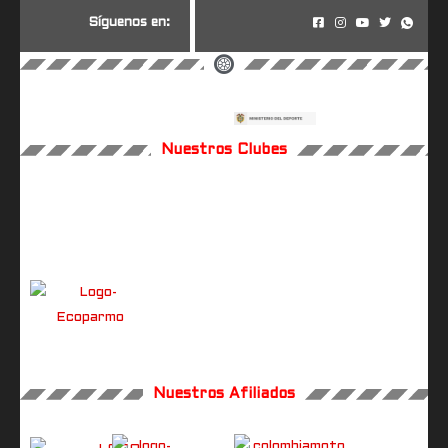
S
í
g
u
e
n
o
s
e
n
:
Nuestros Clubes
Nuestros Afiliados