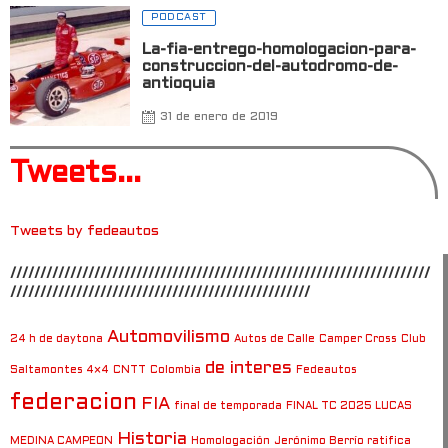
PODCAST
La-fia-entrego-homologacion-para-
construccion-del-autodromo-de-
antioquia
31 de enero de 2019
Tweets...
Tweets by fedeautos
//////////////////////////////////////////////////////////////////////
//////////////////////////////////////////////////
Automovilismo
24 h de daytona
Autos de Calle
Camper Cross
Club
de interes
Saltamontes 4×4
CNTT
Colombia
Fedeautos
federacion
FIA
final de temporada
FINAL TC 2025 LUCAS
Historia
MEDINA CAMPEON
Homologación
Jerónimo Berrío ratifica