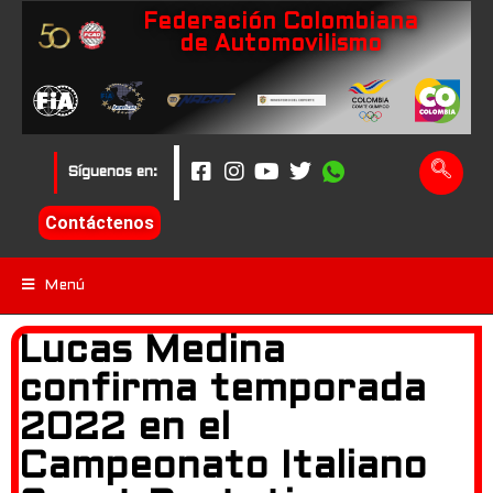
Federación Colombiana
de Automovilismo
Síguenos en:
Contáctenos
Menú
Lucas Medina
confirma temporada
2022 en el
Campeonato Italiano