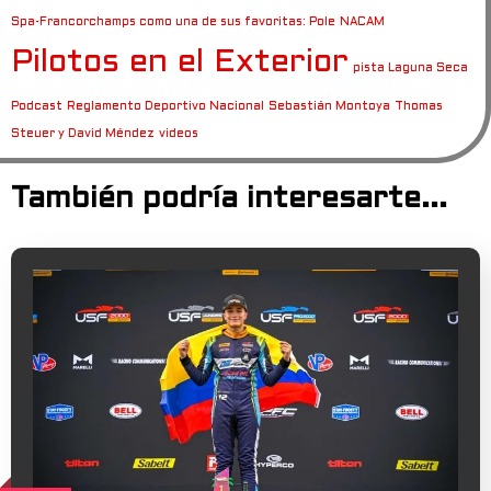
Spa-Francorchamps como una de sus favoritas: Pole
NACAM
Pilotos en el Exterior
pista Laguna Seca
Podcast
Reglamento Deportivo Nacional
Sebastián Montoya
Thomas
Steuer y David Méndez
videos
También podría interesarte...