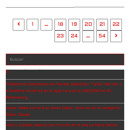
1
…
18
19
20
21
22
23
24
…
54
Entradas Recientes
Predominio Colombiano en Florida: Sebastián ‘Tatán’ Garzón y
el Doblete Histórico en la Apertura de la USF2000 en St.
Petersburg
Javier Vélez correrá su sexto Dakar, esta vez en la categoría
Dakar Classic
Henry Cubides debutó con triunfo en el Asia Le Mans Series