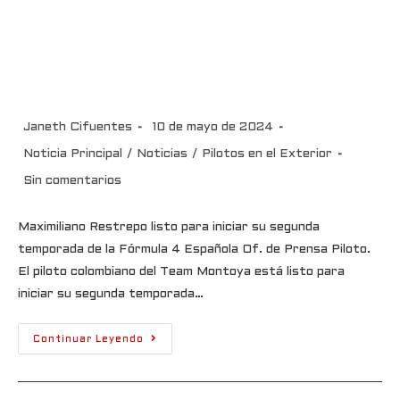
Maximiliano Restrepo listo para
iniciar su segunda temporada
de la Fórmula 4 Española
Janeth Cifuentes
10 de mayo de 2024
Noticia Principal
/
Noticias
/
Pilotos en el Exterior
Sin comentarios
Maximiliano Restrepo listo para iniciar su segunda
temporada de la Fórmula 4 Española Of. de Prensa Piloto.
El piloto colombiano del Team Montoya está listo para
iniciar su segunda temporada…
Continuar Leyendo