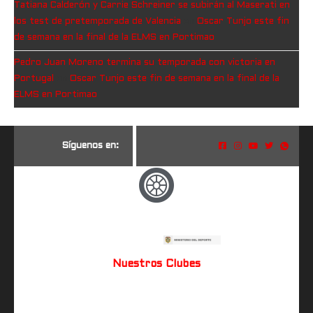
Tatiana Calderón y Carrie Schreiner se subirán al Maserati en
los test de pretemporada de Valencia
en
Oscar Tunjo este fin
de semana en la final de la ELMS en Portimao
Pedro Juan Moreno termina su temporada con victoria en
Portugal
en
Oscar Tunjo este fin de semana en la final de la
ELMS en Portimao
S
í
g
u
e
n
o
s
e
n
:
Nuestros Clubes